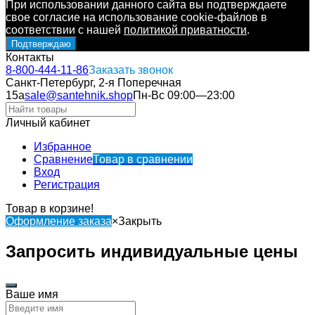
При использовании данного сайта вы подтверждаете
свое согласие на использование cookie-файлов в
соответствии с нашей
политикой приватности
.
Подтверждаю
Контакты
8-800-444-11-86
Заказать звонок
Санкт-Петербург, 2-я Поперечная
15а
sale@santehnik.shop
Пн-Вс 09:00—23:00
Личный кабинет
Избранное
Сравнение
Товар в сравнении
Вход
Регистрация
Товар в корзине!
Оформление заказа
×
Закрыть
Запросить индивидуальные цены
Ваше имя