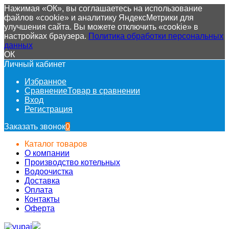
Нажимая «ОК», вы соглашаетесь на использование
файлов «cookie» и аналитику ЯндексМетрики для
улучшения сайта. Вы можете отключить «cookie» в
настройках браузера.
Политика обработки персональных
данных
ОК
Личный кабинет
Избранное
Сравнение
Товар в сравнении
Вход
Регистрация
Заказать звонок
0
Каталог товаров
О компании
Производство котельных
Водоочистка
Доставка
Оплата
Контакты
Оферта