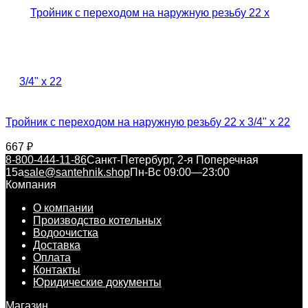
Тройник с переходом на наружную резьбу 22 x 3/4" x 22
667
₽
8-800-444-11-86
Санкт-Петербург, 2-я Поперечная
15а
sale@santehnik.shop
Пн-Вс 09:00—23:00
Компания
О компании
Производство котельных
Водоочистка
Доставка
Оплата
Контакты
Юридические документы
Магазин