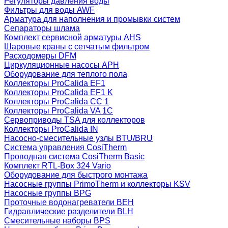
Регуляторы давления воды
Фильтры для воды AWF
Арматура для наполнения и промывки систем
Сепараторы шлама
Комплект сервисной арматуры AHS
Шаровые краны с сетчатым фильтром
Расходомеры DFM
Циркуляционные насосы APH
Оборудование для теплого пола
Коллекторы ProCalida EF1
Коллекторы ProCalida EF1 K
Коллекторы ProCalida CC 1
Коллекторы ProCalida VA 1C
Сервоприводы TSA для коллекторов
Коллекторы ProCalida IN
Насосно-смесительные узлы BTU/BRU
Система управления CosiTherm
Проводная система CosiTherm Basic
Комплект RTL‑Box 324 Vario
Оборудование для быстрого монтажа
Насосные группы PrimoTherm и коллекторы KSV
Насосные группы BPG
Проточные водонагреватели BEH
Гидравлические разделители BLH
Смесительные наборы BPS