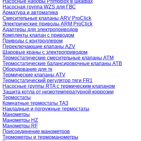
Насосные наборы PrimoBox в шкафах
Насосная группа WZS для ГВС
Арматура и автоматика
Смесительные клапаны ARV ProClick
Электрические приводы ARM ProClick
Адаптеры для электроприводов
Комплекты клапан с приводом
Приводы с контроллером
Переключающие клапаны AZV
Шаровые краны с электроприводом
Термостатические смесительные клапаны ATM
Термостатические балансировочные клапаны ATB
Оборудование для тк
Термические клапаны ATV
Термостатический регулятор тяги FR1
Насосные группы RTA с термическим клапаном
Защита котла от низкотемпературной коррозии
Термостаты
Комнатные термостаты TA3
Накладные и погружные термостаты
Манометры
Манометры HZ
Манометры RF
Присоединение манометров
Термометры и термоманометры