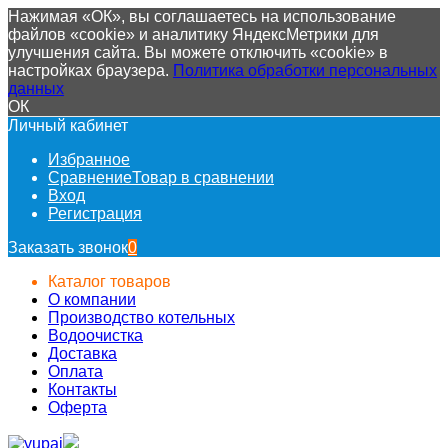
Нажимая «ОК», вы соглашаетесь на использование
файлов «cookie» и аналитику ЯндексМетрики для
улучшения сайта. Вы можете отключить «cookie» в
настройках браузера.
Политика обработки персональных
данных
ОК
Личный кабинет
Избранное
Сравнение
Товар в сравнении
Вход
Регистрация
Заказать звонок
0
Каталог товаров
О компании
Производство котельных
Водоочистка
Доставка
Оплата
Контакты
Оферта