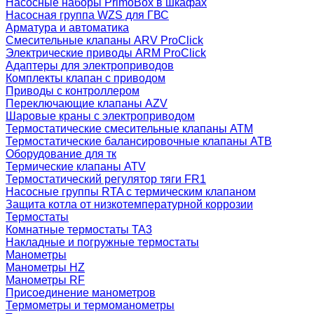
Насосные наборы PrimoBox в шкафах
Насосная группа WZS для ГВС
Арматура и автоматика
Смесительные клапаны ARV ProClick
Электрические приводы ARM ProClick
Адаптеры для электроприводов
Комплекты клапан с приводом
Приводы с контроллером
Переключающие клапаны AZV
Шаровые краны с электроприводом
Термостатические смесительные клапаны ATM
Термостатические балансировочные клапаны ATB
Оборудование для тк
Термические клапаны ATV
Термостатический регулятор тяги FR1
Насосные группы RTA с термическим клапаном
Защита котла от низкотемпературной коррозии
Термостаты
Комнатные термостаты TA3
Накладные и погружные термостаты
Манометры
Манометры HZ
Манометры RF
Присоединение манометров
Термометры и термоманометры