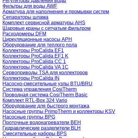
Регуляторы давления воды
Фильтры для воды AWF
Арматура для наполнения и промывки систем
Сепараторы шлама
Комплект сервисной арматуры AHS
Шаровые краны с сетчатым фильтром
Расходомеры DFM
Циркуляционные насосы APH
Оборудование для теплого пола
Коллекторы ProCalida EF1
Коллекторы ProCalida EF1 K
Коллекторы ProCalida CC 1
Коллекторы ProCalida VA 1C
Сервоприводы TSA для коллекторов
Коллекторы ProCalida IN
Насосно-смесительные узлы BTU/BRU
Система управления CosiTherm
Проводная система CosiTherm Basic
Комплект RTL‑Box 324 Vario
Оборудование для быстрого монтажа
Насосные группы PrimoTherm и коллекторы KSV
Насосные группы BPG
Проточные водонагреватели BEH
Гидравлические разделители BLH
Смесительные наборы BPS