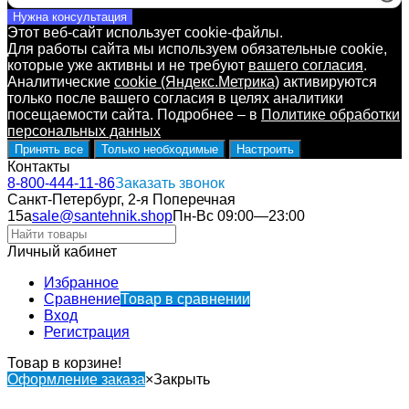
Нужна консультация
Этот веб-сайт использует cookie-файлы.
Для работы сайта мы используем обязательные cookie,
которые уже активны и не требуют
вашего согласия
.
Аналитические
cookie (Яндекс.Метрика)
активируются
только после вашего согласия в целях аналитики
посещаемости сайта. Подробнее – в
Политике обработки
персональных данных
Принять все
Только необходимые
Настроить
Контакты
8-800-444-11-86
Заказать звонок
Санкт-Петербург, 2-я Поперечная
15а
sale@santehnik.shop
Пн-Вс 09:00—23:00
Личный кабинет
Избранное
Сравнение
Товар в сравнении
Вход
Регистрация
Товар в корзине!
Оформление заказа
×
Закрыть