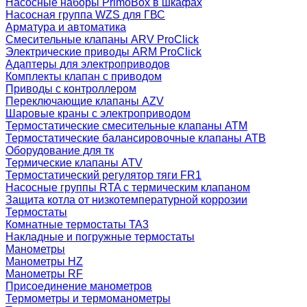
Насосные наборы PrimoBox в шкафах
Насосная группа WZS для ГВС
Арматура и автоматика
Смесительные клапаны ARV ProClick
Электрические приводы ARM ProClick
Адаптеры для электроприводов
Комплекты клапан с приводом
Приводы с контроллером
Переключающие клапаны AZV
Шаровые краны с электроприводом
Термостатические смесительные клапаны ATM
Термостатические балансировочные клапаны ATB
Оборудование для тк
Термические клапаны ATV
Термостатический регулятор тяги FR1
Насосные группы RTA с термическим клапаном
Защита котла от низкотемпературной коррозии
Термостаты
Комнатные термостаты TA3
Накладные и погружные термостаты
Манометры
Манометры HZ
Манометры RF
Присоединение манометров
Термометры и термоманометры