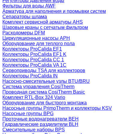
Регуляторы давления воды
Фильтры для воды AWF
Арматура для наполнения и промывки систем
Сепараторы шлама
Комплект сервисной арматуры AHS
Шаровые краны с сетчатым фильтром
Расходомеры DFM
Циркуляционные насосы APH
Оборудование для теплого пола
Коллекторы ProCalida EF1
Коллекторы ProCalida EF1 K
Коллекторы ProCalida CC 1
Коллекторы ProCalida VA 1C
Сервоприводы TSA для коллекторов
Коллекторы ProCalida IN
Насосно-смесительные узлы BTU/BRU
Система управления CosiTherm
Проводная система CosiTherm Basic
Комплект RTL‑Box 324 Vario
Оборудование для быстрого монтажа
Насосные группы PrimoTherm и коллекторы KSV
Насосные группы BPG
Проточные водонагреватели BEH
Гидравлические разделители BLH
Смесительные наборы BPS