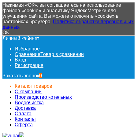
Нажимая «ОК», вы соглашаетесь на использование
файлов «cookie» и аналитику ЯндексМетрики для
улучшения сайта. Вы можете отключить «cookie» в
настройках браузера.
Политика обработки персональных
данных
ОК
Личный кабинет
Избранное
Сравнение
Товар в сравнении
Вход
Регистрация
Заказать звонок
0
Каталог товаров
О компании
Производство котельных
Водоочистка
Доставка
Оплата
Контакты
Оферта