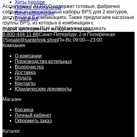
Хиты продаж
Ассортимент AFRISO содержит готовые, фабрично
Оценка покупателей
собранные смесительные наборы BPS для 2 контуров,
Дата добавления
доступные в 6 комбинациях. Также предлагаем насосные
В наличии
группы BPS, из которых в комбинации с
гидрострелками BLH и BBM можно создавать
В этой категории нет ни одного товара.
смесительные наборы на 2 или 3 контура. Оба решения
8-800-444-11-86
Санкт-Петербург, 2-я Поперечная
оснащены насосом APH и необходимой арматурой:
15а
sale@santehnik.shop
Пн-Вс 09:00—23:00
сетчатыми фильтрами, запорными клапанами,
Компания
обратными клапанами и термометры.
О компании
Производство котельных
Водоочистка
Доставка
Оплата
Контакты
Юридические документы
Магазин
Корзина
Личный кабинет
Оформить заказ
Каталог