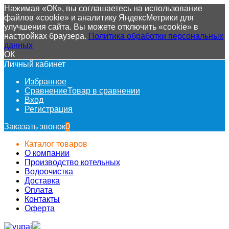
Нажимая «ОК», вы соглашаетесь на использование
файлов «cookie» и аналитику ЯндексМетрики для
улучшения сайта. Вы можете отключить «cookie» в
настройках браузера.
Политика обработки персональных
данных
ОК
Личный кабинет
Избранное
Сравнение
Товар в сравнении
Вход
Регистрация
Заказать звонок
0
Каталог товаров
О компании
Производство котельных
Водоочистка
Доставка
Оплата
Контакты
Оферта