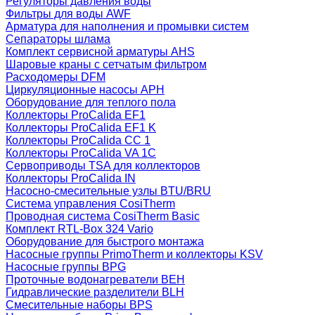
Регуляторы давления воды
Фильтры для воды AWF
Арматура для наполнения и промывки систем
Сепараторы шлама
Комплект сервисной арматуры AHS
Шаровые краны с сетчатым фильтром
Расходомеры DFM
Циркуляционные насосы APH
Оборудование для теплого пола
Коллекторы ProCalida EF1
Коллекторы ProCalida EF1 K
Коллекторы ProCalida CC 1
Коллекторы ProCalida VA 1C
Сервоприводы TSA для коллекторов
Коллекторы ProCalida IN
Насосно-смесительные узлы BTU/BRU
Система управления CosiTherm
Проводная система CosiTherm Basic
Комплект RTL‑Box 324 Vario
Оборудование для быстрого монтажа
Насосные группы PrimoTherm и коллекторы KSV
Насосные группы BPG
Проточные водонагреватели BEH
Гидравлические разделители BLH
Смесительные наборы BPS