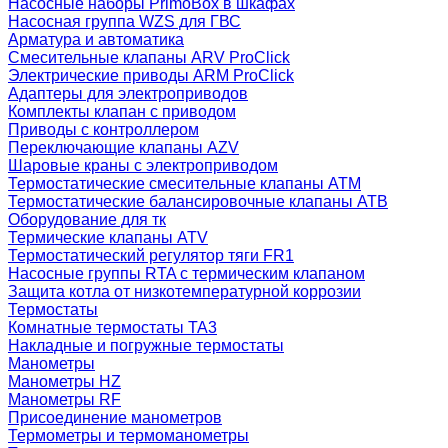
Насосные наборы PrimoBox в шкафах
Насосная группа WZS для ГВС
Арматура и автоматика
Смесительные клапаны ARV ProClick
Электрические приводы ARM ProClick
Адаптеры для электроприводов
Комплекты клапан с приводом
Приводы с контроллером
Переключающие клапаны AZV
Шаровые краны с электроприводом
Термостатические смесительные клапаны ATM
Термостатические балансировочные клапаны ATB
Оборудование для тк
Термические клапаны ATV
Термостатический регулятор тяги FR1
Насосные группы RTA с термическим клапаном
Защита котла от низкотемпературной коррозии
Термостаты
Комнатные термостаты TA3
Накладные и погружные термостаты
Манометры
Манометры HZ
Манометры RF
Присоединение манометров
Термометры и термоманометры