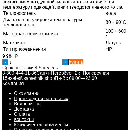
положением воздушной заслонки котла и влияет на
температуру подающей линии твердотопливного котла.
Теплоноситель
вода
Диапазон регулировки температуры
30 ÷ 90°C
теплоносителя
100 ÷ 600
Масса заслонки зольника
г
Материал
Латунь
Тип присоединения
НР
9 984
₽
Купить
-
+
Срок поставки 4-5 недель
8-800-444-11-86
Санкт-Петербург, 2-я Поперечная
15а
sale@santehnik.shop
Пн-Вс 09:00—23:00
Компания
О компании
Производство котельных
Водоочистка
Доставка
Оплата
Контакты
Юридические документы
Политика конфиденциальности