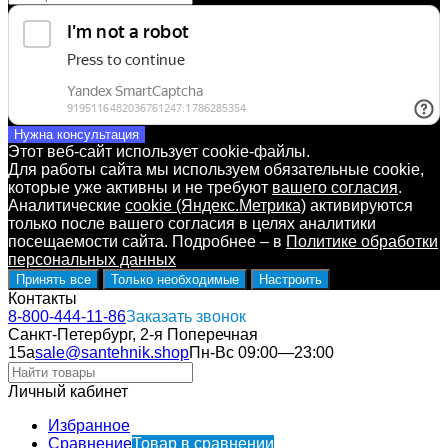
Нужна консультация
Этот веб-сайт использует cookie-файлы.
Для работы сайта мы используем обязательные cookie,
которые уже активны и не требуют
вашего согласия
.
Аналитические
cookie (Яндекс.Метрика)
активируются
только после вашего согласия в целях аналитики
посещаемости сайта. Подробнее – в
Политике обработки
персональных данных
Принять все
Только необходимые
Настроить
Контакты
8-800-444-11-86
Заказать звонок
Санкт-Петербург, 2-я Поперечная
15а
sale@santehnik.shop
Пн-Вс 09:00—23:00
Личный кабинет
Избранное
Сравнение
Товар в сравнении