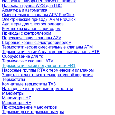
Насосные наборы PrimoBox в шкафах
Насосная группа WZS для ГВС
Арматура и автоматика
Смесительные клапаны ARV ProClick
Электрические приводы ARM ProClick
Адаптеры для электроприводов
Комплекты клапан с приводом
Приводы с контроллером
Переключающие клапаны AZV
Шаровые краны с электроприводом
Термостатические смесительные клапаны ATM
Термостатические балансировочные клапаны ATB
Оборудование для тк
Термические клапаны ATV
Термостатический регулятор тяги FR1
Насосные группы RTA с термическим клапаном
Защита котла от низкотемпературной коррозии
Термостаты
Комнатные термостаты TA3
Накладные и погружные термостаты
Манометры
Манометры HZ
Манометры RF
Присоединение манометров
Термометры и термоманометры