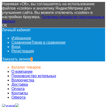
Нажимая «ОК», вы соглашаетесь на использование
файлов «cookie» и аналитику ЯндексМетрики для
улучшения сайта. Вы можете отключить «cookie» в
настройках браузера.
Политика обработки персональных
данных
ОК
Личный кабинет
Избранное
Сравнение
Товар в сравнении
Вход
Регистрация
Заказать звонок
0
Каталог товаров
О компании
Производство котельных
Водоочистка
Доставка
Оплата
Контакты
Оферта