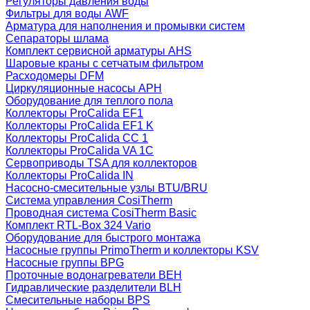
Регуляторы давления воды
Фильтры для воды AWF
Арматура для наполнения и промывки систем
Сепараторы шлама
Комплект сервисной арматуры AHS
Шаровые краны с сетчатым фильтром
Расходомеры DFM
Циркуляционные насосы APH
Оборудование для теплого пола
Коллекторы ProCalida EF1
Коллекторы ProCalida EF1 K
Коллекторы ProCalida CC 1
Коллекторы ProCalida VA 1C
Сервоприводы TSA для коллекторов
Коллекторы ProCalida IN
Насосно-смесительные узлы BTU/BRU
Система управления CosiTherm
Проводная система CosiTherm Basic
Комплект RTL‑Box 324 Vario
Оборудование для быстрого монтажа
Насосные группы PrimoTherm и коллекторы KSV
Насосные группы BPG
Проточные водонагреватели BEH
Гидравлические разделители BLH
Смесительные наборы BPS