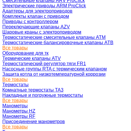
Смесительные клапаны ARV ProClick
Электрические приводы ARM ProClick
Адаптеры для электроприводов
Комплекты клапан с приводом
Приводы с контроллером
Переключающие клапаны AZV
Шаровые краны с электроприводом
Термостатические смесительные клапаны ATM
Термостатические балансировочные клапаны ATB
Все товары
Оборудование для тк
Термические клапаны ATV
Термостатический регулятор тяги FR1
Насосные группы RTA с термическим клапаном
Защита котла от низкотемпературной коррозии
Все товары
Термостаты
Комнатные термостаты TA3
Накладные и погружные термостаты
Все товары
Манометры
Манометры HZ
Манометры RF
Присоединение манометров
Все товары