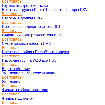
Все товары
Группы быстрого монтажа
Насосные группы PrimoTherm и коллекторы KSV
Все товары
Насосные группы BPG
Все товары
Проточные водонагреватели BEH
Все товары
Гидравлические разделители BLH
Все товары
Смесительные наборы BPS
Все товары
Насосные наборы PrimoBox в шкафах
Все товары
Насосная группа WZS для ГВС
Все товары
Водоснабжение
Умягчение и обезжелезивание
Все товары
Умягчение
Все товары
Фильтры кабинетного типа
Все товары
Фильтр под мойку
Все товары