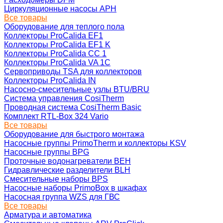
Циркуляционные насосы APH
Все товары
Оборудование для теплого пола
Коллекторы ProCalida EF1
Коллекторы ProCalida EF1 K
Коллекторы ProCalida CC 1
Коллекторы ProCalida VA 1C
Сервоприводы TSA для коллекторов
Коллекторы ProCalida IN
Насосно-смесительные узлы BTU/BRU
Система управления CosiTherm
Проводная система CosiTherm Basic
Комплект RTL‑Box 324 Vario
Все товары
Оборудование для быстрого монтажа
Насосные группы PrimoTherm и коллекторы KSV
Насосные группы BPG
Проточные водонагреватели BEH
Гидравлические разделители BLH
Смесительные наборы BPS
Насосные наборы PrimoBox в шкафах
Насосная группа WZS для ГВС
Все товары
Арматура и автоматика