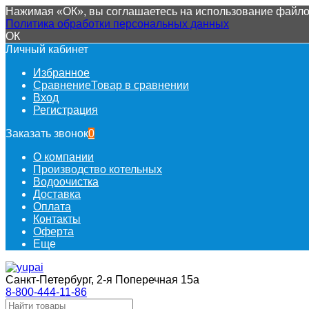
Нажимая «ОК», вы соглашаетесь на использование файлов
Политика обработки персональных данных
ОК
Личный кабинет
Избранное
Сравнение
Товар в сравнении
Вход
Регистрация
Заказать звонок
0
О компании
Производство котельных
Водоочистка
Доставка
Оплата
Контакты
Оферта
Еще
Санкт-Петербург, 2-я Поперечная 15а
8-800-444-11-86