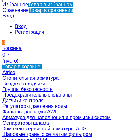
Избранное
Товар в избранном
Сравнение
Товар в сравнении
Вход
Вход
Регистрация
0
Корзина
0
₽
(пусто)
Товар в корзине!
Afriso
Отопительная арматура
Воздухоотводчики
Группы безопасности
Предохранительные клапаны
Датчики контроля
Регуляторы давления воды
Фильтры для воды AWF
Арматура для наполнения и промывки систем
Сепараторы шлама
Комплект сервисной арматуры AHS
Шаровые краны с сетчатым фильтром
Расходомеры DFM