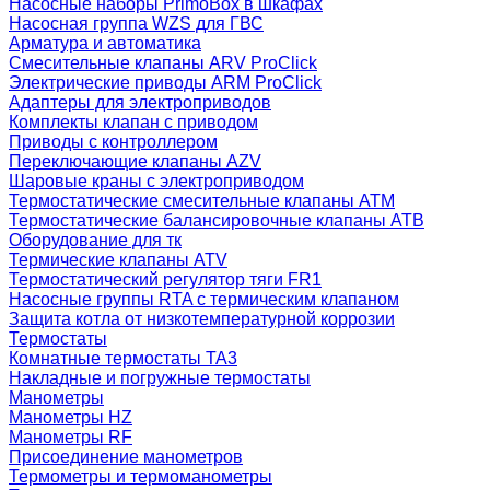
Насосные наборы PrimoBox в шкафах
Насосная группа WZS для ГВС
Арматура и автоматика
Смесительные клапаны ARV ProClick
Электрические приводы ARM ProClick
Адаптеры для электроприводов
Комплекты клапан с приводом
Приводы с контроллером
Переключающие клапаны AZV
Шаровые краны с электроприводом
Термостатические смесительные клапаны ATM
Термостатические балансировочные клапаны ATB
Оборудование для тк
Термические клапаны ATV
Термостатический регулятор тяги FR1
Насосные группы RTA с термическим клапаном
Защита котла от низкотемпературной коррозии
Термостаты
Комнатные термостаты TA3
Накладные и погружные термостаты
Манометры
Манометры HZ
Манометры RF
Присоединение манометров
Термометры и термоманометры