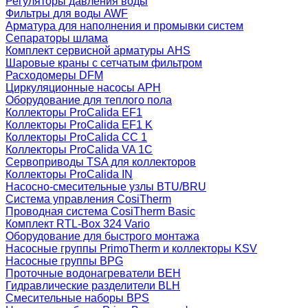
Регуляторы давления воды
Фильтры для воды AWF
Арматура для наполнения и промывки систем
Сепараторы шлама
Комплект сервисной арматуры AHS
Шаровые краны с сетчатым фильтром
Расходомеры DFM
Циркуляционные насосы APH
Оборудование для теплого пола
Коллекторы ProCalida EF1
Коллекторы ProCalida EF1 K
Коллекторы ProCalida CC 1
Коллекторы ProCalida VA 1C
Сервоприводы TSA для коллекторов
Коллекторы ProCalida IN
Насосно-смесительные узлы BTU/BRU
Система управления CosiTherm
Проводная система CosiTherm Basic
Комплект RTL‑Box 324 Vario
Оборудование для быстрого монтажа
Насосные группы PrimoTherm и коллекторы KSV
Насосные группы BPG
Проточные водонагреватели BEH
Гидравлические разделители BLH
Смесительные наборы BPS