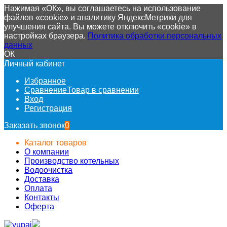
Нажимая «ОК», вы соглашаетесь на использование
файлов «cookie» и аналитику ЯндексМетрики для
улучшения сайта. Вы можете отключить «cookie» в
настройках браузера.
Политика обработки персональных
данных
ОК
Личный кабинет
Избранное
Сравнение
Товар в сравнении
Вход
Регистрация
Заказать звонок
0
Каталог товаров
О компании
Производство котельных
Водоочистка
Доставка
Оплата
Контакты
Оферта