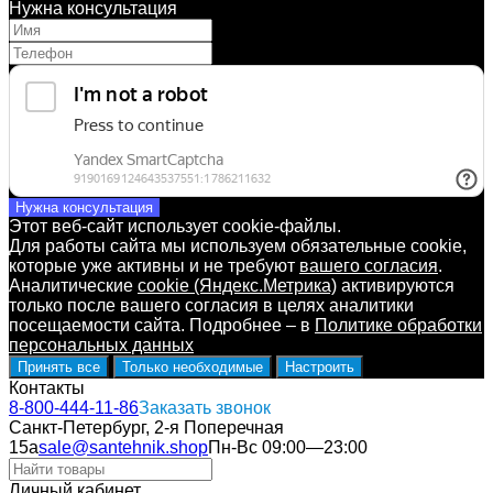
Нужна консультация
Нужна консультация
Этот веб-сайт использует cookie-файлы.
Для работы сайта мы используем обязательные cookie,
которые уже активны и не требуют
вашего согласия
.
Аналитические
cookie (Яндекс.Метрика)
активируются
только после вашего согласия в целях аналитики
посещаемости сайта. Подробнее – в
Политике обработки
персональных данных
Принять все
Только необходимые
Настроить
Контакты
8-800-444-11-86
Заказать звонок
Санкт-Петербург, 2-я Поперечная
15а
sale@santehnik.shop
Пн-Вс 09:00—23:00
Личный кабинет