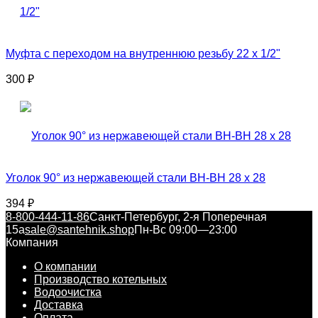
Муфта с переходом на внутреннюю резьбу 22 x 1/2"
300
₽
Уголок 90° из нержавеющей стали ВН-ВН 28 x 28
394
₽
8-800-444-11-86
Санкт-Петербург, 2-я Поперечная
15а
sale@santehnik.shop
Пн-Вс 09:00—23:00
Компания
О компании
Производство котельных
Водоочистка
Доставка
Оплата