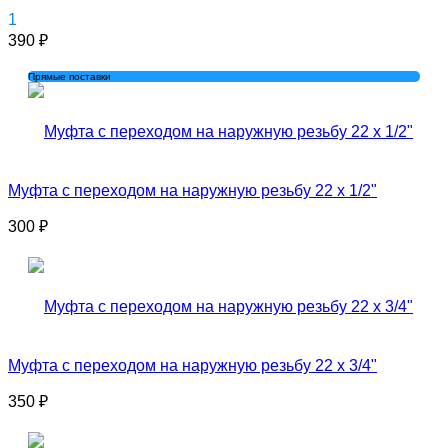
1
390
₽
Прямые поставки
Муфта с переходом на наружную резьбу 22 x 1/2"
300
₽
Муфта с переходом на наружную резьбу 22 x 3/4"
350
₽