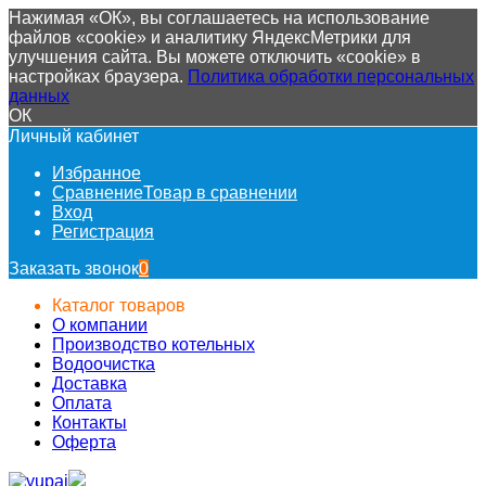
Нажимая «ОК», вы соглашаетесь на использование
файлов «cookie» и аналитику ЯндексМетрики для
улучшения сайта. Вы можете отключить «cookie» в
настройках браузера.
Политика обработки персональных
данных
ОК
Личный кабинет
Избранное
Сравнение
Товар в сравнении
Вход
Регистрация
Заказать звонок
0
Каталог товаров
О компании
Производство котельных
Водоочистка
Доставка
Оплата
Контакты
Оферта