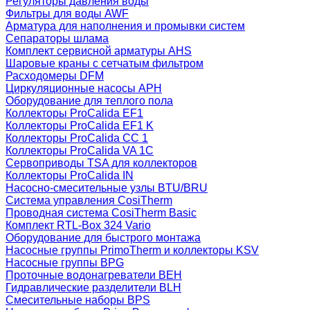
Регуляторы давления воды
Фильтры для воды AWF
Арматура для наполнения и промывки систем
Сепараторы шлама
Комплект сервисной арматуры AHS
Шаровые краны с сетчатым фильтром
Расходомеры DFM
Циркуляционные насосы APH
Оборудование для теплого пола
Коллекторы ProCalida EF1
Коллекторы ProCalida EF1 K
Коллекторы ProCalida CC 1
Коллекторы ProCalida VA 1C
Сервоприводы TSA для коллекторов
Коллекторы ProCalida IN
Насосно-смесительные узлы BTU/BRU
Система управления CosiTherm
Проводная система CosiTherm Basic
Комплект RTL‑Box 324 Vario
Оборудование для быстрого монтажа
Насосные группы PrimoTherm и коллекторы KSV
Насосные группы BPG
Проточные водонагреватели BEH
Гидравлические разделители BLH
Смесительные наборы BPS