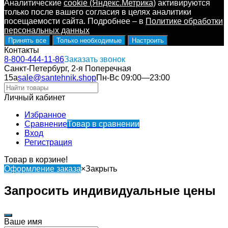
Аналитические
cookie (Яндекс.Метрика)
активируются
только после вашего согласия в целях аналитики
посещаемости сайта. Подробнее – в
Политике обработки
персональных данных
Принять все
Только необходимые
Настроить
Контакты
8-800-444-11-86
Заказать звонок
Санкт-Петербург, 2-я Поперечная
15а
sale@santehnik.shop
Пн-Вс 09:00—23:00
Личный кабинет
Избранное
Сравнение
Товар в сравнении
Вход
Регистрация
Товар в корзине!
Оформление заказа
×
Закрыть
Запросить индивидуальные цены
Ваше имя