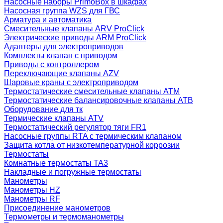
Насосные наборы PrimoBox в шкафах
Насосная группа WZS для ГВС
Арматура и автоматика
Смесительные клапаны ARV ProClick
Электрические приводы ARM ProClick
Адаптеры для электроприводов
Комплекты клапан с приводом
Приводы с контроллером
Переключающие клапаны AZV
Шаровые краны с электроприводом
Термостатические смесительные клапаны ATM
Термостатические балансировочные клапаны ATB
Оборудование для тк
Термические клапаны ATV
Термостатический регулятор тяги FR1
Насосные группы RTA с термическим клапаном
Защита котла от низкотемпературной коррозии
Термостаты
Комнатные термостаты TA3
Накладные и погружные термостаты
Манометры
Манометры HZ
Манометры RF
Присоединение манометров
Термометры и термоманометры