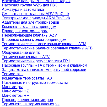
Насосные наборы PrimoBox в шкафах
Насосная группа WZS для ГВС
Арматура и автоматика
Смесительные клапаны ARV ProClick
Электрические приводы ARM ProClick
Адаптеры для электроприводов
Комплекты клапан с приводом
Приводы с контроллером
Переключающие клапаны AZV
Шаровые краны с электроприводом
Термостатические смесительные клапаны ATM
Термостатические балансировочные клапаны ATB
Оборудование для тк
Термические клапаны ATV
Термостатический регулятор тяги FR1
Насосные группы RTA с термическим клапаном
Защита котла от низкотемпературной коррозии
Термостаты
Комнатные термостаты TA3
Накладные и погружные термостаты
Манометры
Манометры HZ
Манометры RF
Присоединение манометров
Термометры и термоманометры