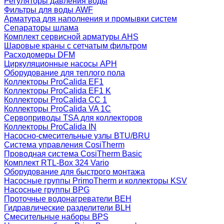
Регуляторы давления воды
Фильтры для воды AWF
Арматура для наполнения и промывки систем
Сепараторы шлама
Комплект сервисной арматуры AHS
Шаровые краны с сетчатым фильтром
Расходомеры DFM
Циркуляционные насосы APH
Оборудование для теплого пола
Коллекторы ProCalida EF1
Коллекторы ProCalida EF1 K
Коллекторы ProCalida CC 1
Коллекторы ProCalida VA 1C
Сервоприводы TSA для коллекторов
Коллекторы ProCalida IN
Насосно-смесительные узлы BTU/BRU
Система управления CosiTherm
Проводная система CosiTherm Basic
Комплект RTL‑Box 324 Vario
Оборудование для быстрого монтажа
Насосные группы PrimoTherm и коллекторы KSV
Насосные группы BPG
Проточные водонагреватели BEH
Гидравлические разделители BLH
Смесительные наборы BPS