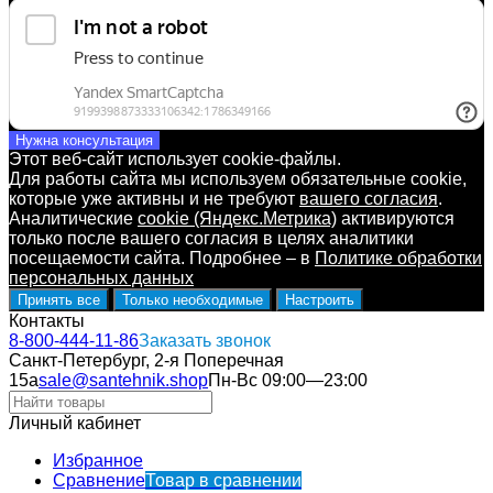
Нужна консультация
Этот веб-сайт использует cookie-файлы.
Для работы сайта мы используем обязательные cookie,
которые уже активны и не требуют
вашего согласия
.
Аналитические
cookie (Яндекс.Метрика)
активируются
только после вашего согласия в целях аналитики
посещаемости сайта. Подробнее – в
Политике обработки
персональных данных
Принять все
Только необходимые
Настроить
Контакты
8-800-444-11-86
Заказать звонок
Санкт-Петербург, 2-я Поперечная
15а
sale@santehnik.shop
Пн-Вс 09:00—23:00
Личный кабинет
Избранное
Сравнение
Товар в сравнении