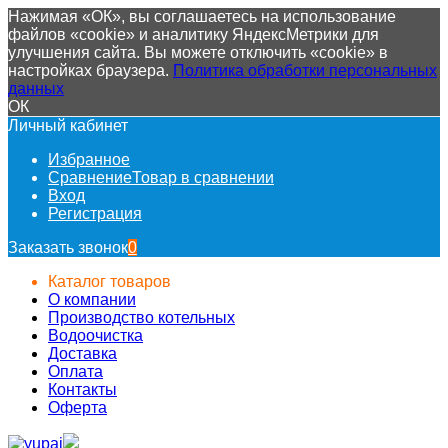
Нажимая «ОК», вы соглашаетесь на использование
файлов «cookie» и аналитику ЯндексМетрики для
улучшения сайта. Вы можете отключить «cookie» в
настройках браузера.
Политика обработки персональных
данных
ОК
Личный кабинет
Избранное
Сравнение
Товар в сравнении
Вход
Регистрация
Заказать звонок
0
Каталог товаров
О компании
Производство котельных
Водоочистка
Доставка
Оплата
Контакты
Оферта