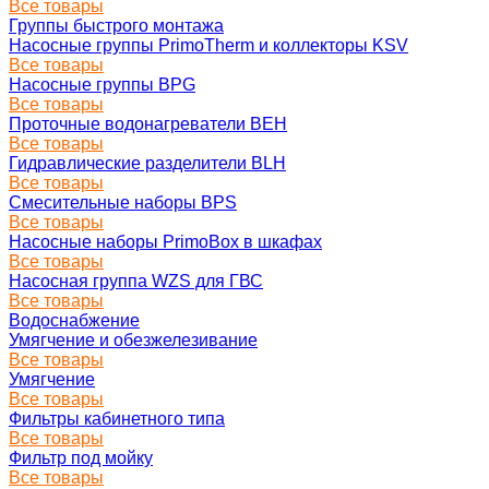
Все товары
Группы быстрого монтажа
Насосные группы PrimoTherm и коллекторы KSV
Все товары
Насосные группы BPG
Все товары
Проточные водонагреватели BEH
Все товары
Гидравлические разделители BLH
Все товары
Смесительные наборы BPS
Все товары
Насосные наборы PrimoBox в шкафах
Все товары
Насосная группа WZS для ГВС
Все товары
Водоснабжение
Умягчение и обезжелезивание
Все товары
Умягчение
Все товары
Фильтры кабинетного типа
Все товары
Фильтр под мойку
Все товары