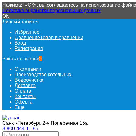
Нажимая «ОК», вы соглашаетесь на использование файлов
Политика обработки персональных данных
ОК
Личный кабинет
Избранное
Сравнение
Товар в сравнении
Вход
Регистрация
Заказать звонок
0
О компании
Производство котельных
Водоочистка
Доставка
Оплата
Контакты
Оферта
Еще
Санкт-Петербург, 2-я Поперечная 15а
8-800-444-11-86