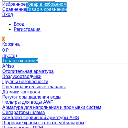
Избранное
Товар в избранном
Сравнение
Товар в сравнении
Вход
Вход
Регистрация
0
Корзина
0
₽
(пусто)
Товар в корзине!
Afriso
Отопительная арматура
Воздухоотводчики
Группы безопасности
Предохранительные клапаны
Датчики контроля
Регуляторы давления воды
Фильтры для воды AWF
Арматура для наполнения и промывки систем
Сепараторы шлама
Комплект сервисной арматуры AHS
Шаровые краны с сетчатым фильтром
Расходомеры DFM