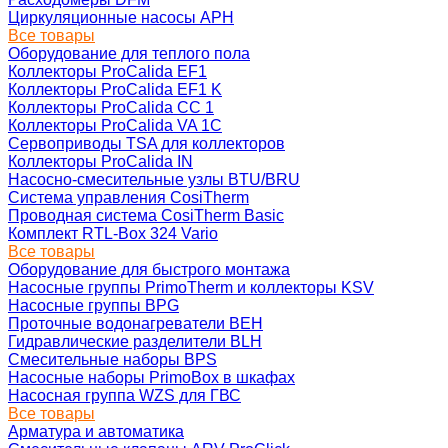
Циркуляционные насосы APH
Все товары
Оборудование для теплого пола
Коллекторы ProCalida EF1
Коллекторы ProCalida EF1 K
Коллекторы ProCalida CC 1
Коллекторы ProCalida VA 1C
Сервоприводы TSA для коллекторов
Коллекторы ProCalida IN
Насосно-смесительные узлы BTU/BRU
Система управления CosiTherm
Проводная система CosiTherm Basic
Комплект RTL‑Box 324 Vario
Все товары
Оборудование для быстрого монтажа
Насосные группы PrimoTherm и коллекторы KSV
Насосные группы BPG
Проточные водонагреватели BEH
Гидравлические разделители BLH
Смесительные наборы BPS
Насосные наборы PrimoBox в шкафах
Насосная группа WZS для ГВС
Все товары
Арматура и автоматика