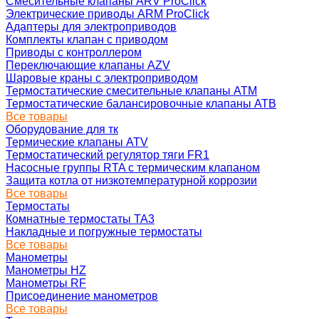
Смесительные клапаны ARV ProClick
Электрические приводы ARM ProClick
Адаптеры для электроприводов
Комплекты клапан с приводом
Приводы с контроллером
Переключающие клапаны AZV
Шаровые краны с электроприводом
Термостатические смесительные клапаны ATM
Термостатические балансировочные клапаны ATB
Все товары
Оборудование для тк
Термические клапаны ATV
Термостатический регулятор тяги FR1
Насосные группы RTA с термическим клапаном
Защита котла от низкотемпературной коррозии
Все товары
Термостаты
Комнатные термостаты TA3
Накладные и погружные термостаты
Все товары
Манометры
Манометры HZ
Манометры RF
Присоединение манометров
Все товары