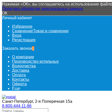
Нажимая «ОК», вы соглашаетесь на использование файлов
Политика обработки персональных данных
ОК
Личный кабинет
Избранное
Сравнение
Товар в сравнении
Вход
Регистрация
Заказать звонок
0
О компании
Производство котельных
Водоочистка
Доставка
Оплата
Контакты
Оферта
Еще
Санкт-Петербург, 2-я Поперечная 15а
8-800-444-11-86