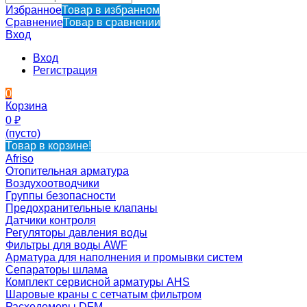
Избранное
Товар в избранном
Сравнение
Товар в сравнении
Вход
Вход
Регистрация
0
Корзина
0
₽
(пусто)
Товар в корзине!
Afriso
Отопительная арматура
Воздухоотводчики
Группы безопасности
Предохранительные клапаны
Датчики контроля
Регуляторы давления воды
Фильтры для воды AWF
Арматура для наполнения и промывки систем
Сепараторы шлама
Комплект сервисной арматуры AHS
Шаровые краны с сетчатым фильтром
Расходомеры DFM