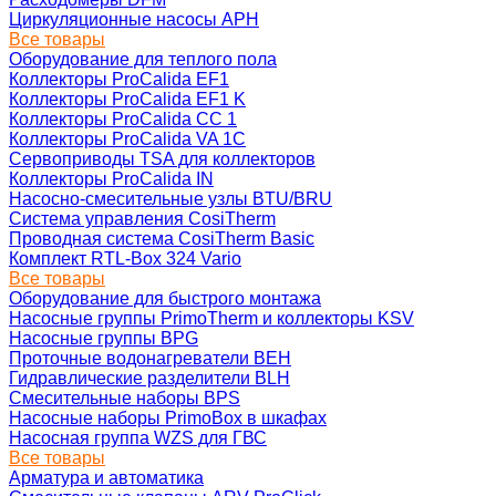
Циркуляционные насосы APH
Все товары
Оборудование для теплого пола
Коллекторы ProCalida EF1
Коллекторы ProCalida EF1 K
Коллекторы ProCalida CC 1
Коллекторы ProCalida VA 1C
Сервоприводы TSA для коллекторов
Коллекторы ProCalida IN
Насосно-смесительные узлы BTU/BRU
Система управления CosiTherm
Проводная система CosiTherm Basic
Комплект RTL‑Box 324 Vario
Все товары
Оборудование для быстрого монтажа
Насосные группы PrimoTherm и коллекторы KSV
Насосные группы BPG
Проточные водонагреватели BEH
Гидравлические разделители BLH
Смесительные наборы BPS
Насосные наборы PrimoBox в шкафах
Насосная группа WZS для ГВС
Все товары
Арматура и автоматика