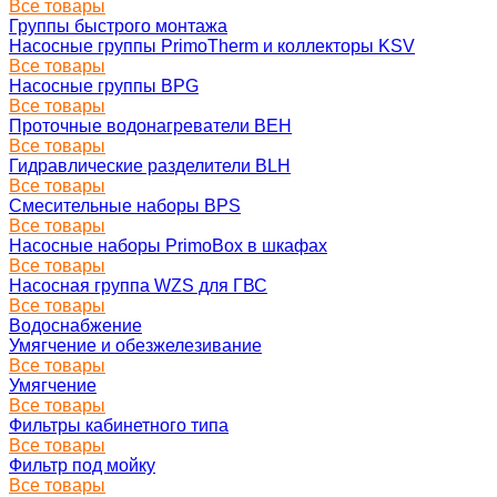
Все товары
Группы быстрого монтажа
Насосные группы PrimoTherm и коллекторы KSV
Все товары
Насосные группы BPG
Все товары
Проточные водонагреватели BEH
Все товары
Гидравлические разделители BLH
Все товары
Смесительные наборы BPS
Все товары
Насосные наборы PrimoBox в шкафах
Все товары
Насосная группа WZS для ГВС
Все товары
Водоснабжение
Умягчение и обезжелезивание
Все товары
Умягчение
Все товары
Фильтры кабинетного типа
Все товары
Фильтр под мойку
Все товары