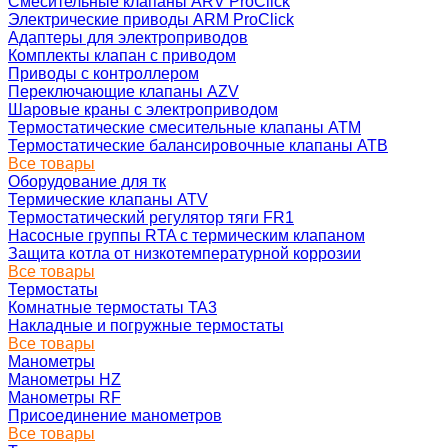
Смесительные клапаны ARV ProClick
Электрические приводы ARM ProClick
Адаптеры для электроприводов
Комплекты клапан с приводом
Приводы с контроллером
Переключающие клапаны AZV
Шаровые краны с электроприводом
Термостатические смесительные клапаны ATM
Термостатические балансировочные клапаны ATB
Все товары
Оборудование для тк
Термические клапаны ATV
Термостатический регулятор тяги FR1
Насосные группы RTA с термическим клапаном
Защита котла от низкотемпературной коррозии
Все товары
Термостаты
Комнатные термостаты TA3
Накладные и погружные термостаты
Все товары
Манометры
Манометры HZ
Манометры RF
Присоединение манометров
Все товары