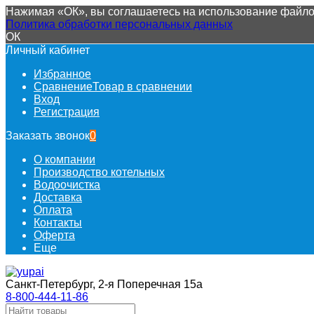
Нажимая «ОК», вы соглашаетесь на использование файлов
Политика обработки персональных данных
ОК
Личный кабинет
Избранное
Сравнение
Товар в сравнении
Вход
Регистрация
Заказать звонок
0
О компании
Производство котельных
Водоочистка
Доставка
Оплата
Контакты
Оферта
Еще
Санкт-Петербург, 2-я Поперечная 15а
8-800-444-11-86