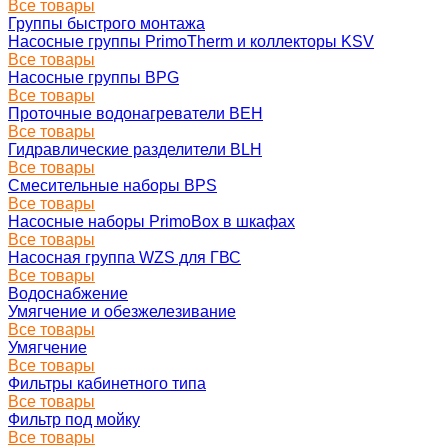
Все товары
Группы быстрого монтажа
Насосные группы PrimoTherm и коллекторы KSV
Все товары
Насосные группы BPG
Все товары
Проточные водонагреватели BEH
Все товары
Гидравлические разделители BLH
Все товары
Смесительные наборы BPS
Все товары
Насосные наборы PrimoBox в шкафах
Все товары
Насосная группа WZS для ГВС
Все товары
Водоснабжение
Умягчение и обезжелезивание
Все товары
Умягчение
Все товары
Фильтры кабинетного типа
Все товары
Фильтр под мойку
Все товары