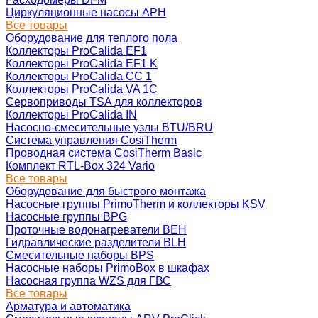
Циркуляционные насосы APH
Все товары
Оборудование для теплого пола
Коллекторы ProCalida EF1
Коллекторы ProCalida EF1 K
Коллекторы ProCalida CC 1
Коллекторы ProCalida VA 1C
Сервоприводы TSA для коллекторов
Коллекторы ProCalida IN
Насосно-смесительные узлы BTU/BRU
Система управления CosiTherm
Проводная система CosiTherm Basic
Комплект RTL‑Box 324 Vario
Все товары
Оборудование для быстрого монтажа
Насосные группы PrimoTherm и коллекторы KSV
Насосные группы BPG
Проточные водонагреватели BEH
Гидравлические разделители BLH
Смесительные наборы BPS
Насосные наборы PrimoBox в шкафах
Насосная группа WZS для ГВС
Все товары
Арматура и автоматика