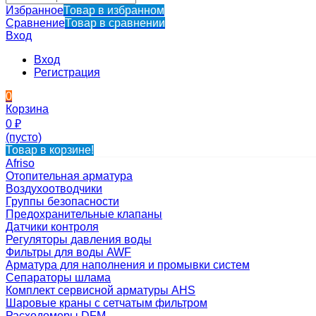
Избранное
Товар в избранном
Сравнение
Товар в сравнении
Вход
Вход
Регистрация
0
Корзина
0
₽
(пусто)
Товар в корзине!
Afriso
Отопительная арматура
Воздухоотводчики
Группы безопасности
Предохранительные клапаны
Датчики контроля
Регуляторы давления воды
Фильтры для воды AWF
Арматура для наполнения и промывки систем
Сепараторы шлама
Комплект сервисной арматуры AHS
Шаровые краны с сетчатым фильтром
Расходомеры DFM