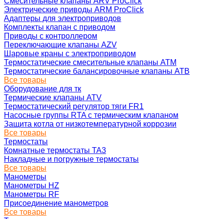
Смесительные клапаны ARV ProClick
Электрические приводы ARM ProClick
Адаптеры для электроприводов
Комплекты клапан с приводом
Приводы с контроллером
Переключающие клапаны AZV
Шаровые краны с электроприводом
Термостатические смесительные клапаны ATM
Термостатические балансировочные клапаны ATB
Все товары
Оборудование для тк
Термические клапаны ATV
Термостатический регулятор тяги FR1
Насосные группы RTA с термическим клапаном
Защита котла от низкотемпературной коррозии
Все товары
Термостаты
Комнатные термостаты TA3
Накладные и погружные термостаты
Все товары
Манометры
Манометры HZ
Манометры RF
Присоединение манометров
Все товары