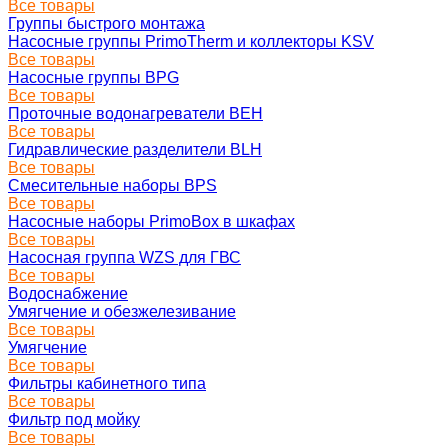
Все товары
Группы быстрого монтажа
Насосные группы PrimoTherm и коллекторы KSV
Все товары
Насосные группы BPG
Все товары
Проточные водонагреватели BEH
Все товары
Гидравлические разделители BLH
Все товары
Смесительные наборы BPS
Все товары
Насосные наборы PrimoBox в шкафах
Все товары
Насосная группа WZS для ГВС
Все товары
Водоснабжение
Умягчение и обезжелезивание
Все товары
Умягчение
Все товары
Фильтры кабинетного типа
Все товары
Фильтр под мойку
Все товары