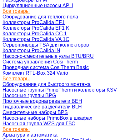
Циркуляционные насосы APH
Все товары
Оборудование для теплого пола
Коллекторы ProCalida EF1
Коллекторы ProCalida EF1 K
Коллекторы ProCalida CC 1
Коллекторы ProCalida VA 1C
Сервоприводы TSA для коллекторов
Коллекторы ProCalida IN
Насосно-смесительные узлы BTU/BRU
Система управления CosiTherm
Проводная система CosiTherm Basic
Комплект RTL‑Box 324 Vario
Все товары
Оборудование для быстрого монтажа
Насосные группы PrimoTherm и коллекторы KSV
Насосные группы BPG
Проточные водонагреватели BEH
Гидравлические разделители BLH
Смесительные наборы BPS
Насосные наборы PrimoBox в шкафах
Насосная группа WZS для ГВС
Все товары
Арматура и автоматика