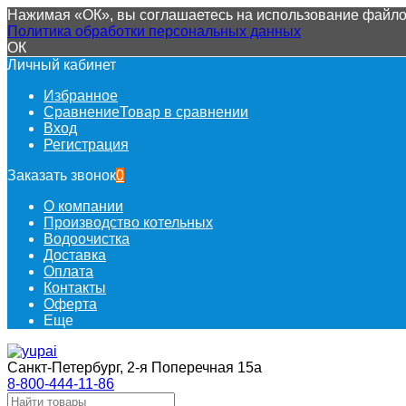
Нажимая «ОК», вы соглашаетесь на использование файлов
Политика обработки персональных данных
ОК
Личный кабинет
Избранное
Сравнение
Товар в сравнении
Вход
Регистрация
Заказать звонок
0
О компании
Производство котельных
Водоочистка
Доставка
Оплата
Контакты
Оферта
Еще
Санкт-Петербург, 2-я Поперечная 15а
8-800-444-11-86