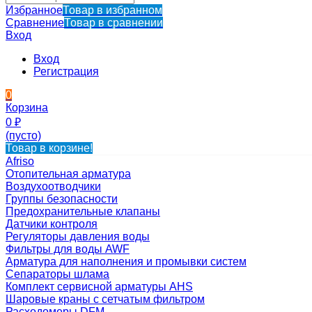
Избранное
Товар в избранном
Сравнение
Товар в сравнении
Вход
Вход
Регистрация
0
Корзина
0
₽
(пусто)
Товар в корзине!
Afriso
Отопительная арматура
Воздухоотводчики
Группы безопасности
Предохранительные клапаны
Датчики контроля
Регуляторы давления воды
Фильтры для воды AWF
Арматура для наполнения и промывки систем
Сепараторы шлама
Комплект сервисной арматуры AHS
Шаровые краны с сетчатым фильтром
Расходомеры DFM