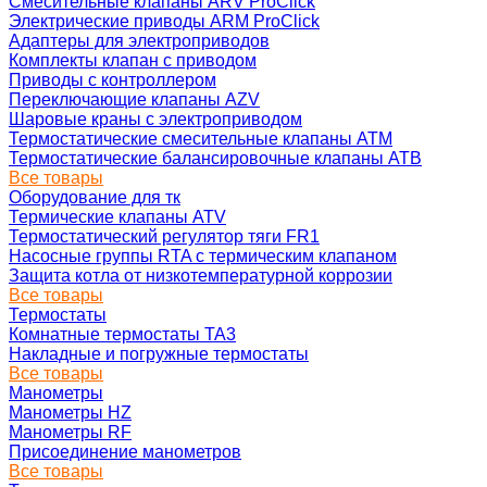
Смесительные клапаны ARV ProClick
Электрические приводы ARM ProClick
Адаптеры для электроприводов
Комплекты клапан с приводом
Приводы с контроллером
Переключающие клапаны AZV
Шаровые краны с электроприводом
Термостатические смесительные клапаны ATM
Термостатические балансировочные клапаны ATB
Все товары
Оборудование для тк
Термические клапаны ATV
Термостатический регулятор тяги FR1
Насосные группы RTA с термическим клапаном
Защита котла от низкотемпературной коррозии
Все товары
Термостаты
Комнатные термостаты TA3
Накладные и погружные термостаты
Все товары
Манометры
Манометры HZ
Манометры RF
Присоединение манометров
Все товары