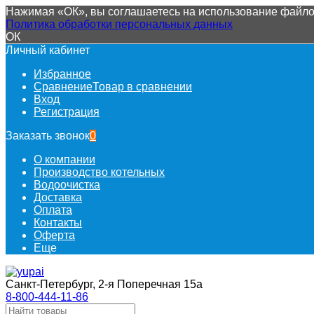
Нажимая «ОК», вы соглашаетесь на использование файлов
Политика обработки персональных данных
ОК
Личный кабинет
Избранное
Сравнение
Товар в сравнении
Вход
Регистрация
Заказать звонок
0
О компании
Производство котельных
Водоочистка
Доставка
Оплата
Контакты
Оферта
Еще
Санкт-Петербург, 2-я Поперечная 15а
8-800-444-11-86