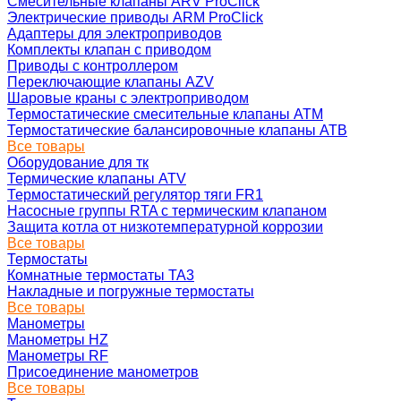
Смесительные клапаны ARV ProClick
Электрические приводы ARM ProClick
Адаптеры для электроприводов
Комплекты клапан с приводом
Приводы с контроллером
Переключающие клапаны AZV
Шаровые краны с электроприводом
Термостатические смесительные клапаны ATM
Термостатические балансировочные клапаны ATB
Все товары
Оборудование для тк
Термические клапаны ATV
Термостатический регулятор тяги FR1
Насосные группы RTA с термическим клапаном
Защита котла от низкотемпературной коррозии
Все товары
Термостаты
Комнатные термостаты TA3
Накладные и погружные термостаты
Все товары
Манометры
Манометры HZ
Манометры RF
Присоединение манометров
Все товары