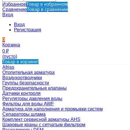
Избранное
Товар в избранном
Сравнение
Товар в сравнении
Вход
Вход
Регистрация
0
Корзина
0
₽
(пусто)
Товар в корзине!
Afriso
Отопительная арматура
Воздухоотводчики
Группы безопасности
Предохранительные клапаны
Датчики контроля
Регуляторы давления воды
Фильтры для воды AWF
Арматура для наполнения и промывки систем
Сепараторы шлама
Комплект сервисной арматуры AHS
Шаровые краны с сетчатым фильтром
Расходомеры DFM