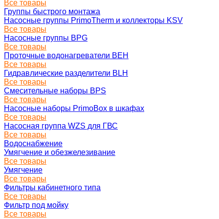
Все товары
Группы быстрого монтажа
Насосные группы PrimoTherm и коллекторы KSV
Все товары
Насосные группы BPG
Все товары
Проточные водонагреватели BEH
Все товары
Гидравлические разделители BLH
Все товары
Смесительные наборы BPS
Все товары
Насосные наборы PrimoBox в шкафах
Все товары
Насосная группа WZS для ГВС
Все товары
Водоснабжение
Умягчение и обезжелезивание
Все товары
Умягчение
Все товары
Фильтры кабинетного типа
Все товары
Фильтр под мойку
Все товары