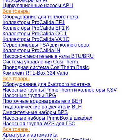
Циркуляционные насосы APH
Все товары
Оборудование для теплого пола
Коллекторы ProCalida EF1
Коллекторы ProCalida EF1 K
Коллекторы ProCalida CC 1
Коллекторы ProCalida VA 1C
Сервоприводы TSA для коллекторов
Коллекторы ProCalida IN
Насосно-смесительные узлы BTU/BRU
Система управления CosiTherm
Проводная система CosiTherm Basic
Комплект RTL‑Box 324 Vario
Все товары
Оборудование для быстрого монтажа
Насосные группы PrimoTherm и коллекторы KSV
Насосные группы BPG
Проточные водонагреватели BEH
Гидравлические разделители BLH
Смесительные наборы BPS
Насосные наборы PrimoBox в шкафах
Насосная группа WZS для ГВС
Все товары
Арматура и автоматика