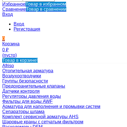
Избранное
Товар в избранном
Сравнение
Товар в сравнении
Вход
Вход
Регистрация
0
Корзина
0
₽
(пусто)
Товар в корзине!
Afriso
Отопительная арматура
Воздухоотводчики
Группы безопасности
Предохранительные клапаны
Датчики контроля
Регуляторы давления воды
Фильтры для воды AWF
Арматура для наполнения и промывки систем
Сепараторы шлама
Комплект сервисной арматуры AHS
Шаровые краны с сетчатым фильтром
Расходомеры DFM