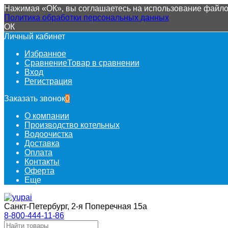
Нажимая «ОК», вы соглашаетесь на использование файлов
Политика обработки персональных данных
ОК
Личный кабинет
Избранное
Сравнение
Товар в сравнении
Вход
Регистрация
Заказать звонок
0
О компании
Производство котельных
Водоочистка
Доставка
Оплата
Контакты
Оферта
Еще
Санкт-Петербург, 2-я Поперечная 15а
8-800-444-11-86