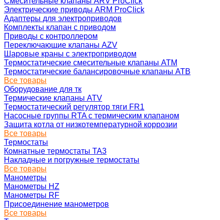
Смесительные клапаны ARV ProClick
Электрические приводы ARM ProClick
Адаптеры для электроприводов
Комплекты клапан с приводом
Приводы с контроллером
Переключающие клапаны AZV
Шаровые краны с электроприводом
Термостатические смесительные клапаны ATM
Термостатические балансировочные клапаны ATB
Все товары
Оборудование для тк
Термические клапаны ATV
Термостатический регулятор тяги FR1
Насосные группы RTA с термическим клапаном
Защита котла от низкотемпературной коррозии
Все товары
Термостаты
Комнатные термостаты TA3
Накладные и погружные термостаты
Все товары
Манометры
Манометры HZ
Манометры RF
Присоединение манометров
Все товары