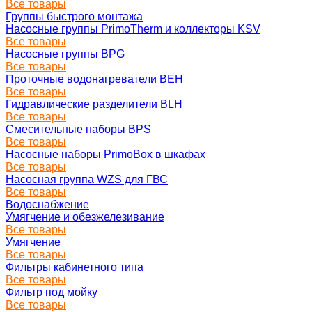
Все товары
Группы быстрого монтажа
Насосные группы PrimoTherm и коллекторы KSV
Все товары
Насосные группы BPG
Все товары
Проточные водонагреватели BEH
Все товары
Гидравлические разделители BLH
Все товары
Смесительные наборы BPS
Все товары
Насосные наборы PrimoBox в шкафах
Все товары
Насосная группа WZS для ГВС
Все товары
Водоснабжение
Умягчение и обезжелезивание
Все товары
Умягчение
Все товары
Фильтры кабинетного типа
Все товары
Фильтр под мойку
Все товары