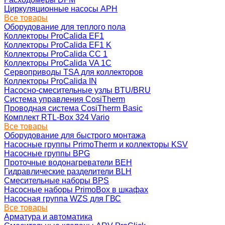
Циркуляционные насосы APH
Все товары
Оборудование для теплого пола
Коллекторы ProCalida EF1
Коллекторы ProCalida EF1 K
Коллекторы ProCalida CC 1
Коллекторы ProCalida VA 1C
Сервоприводы TSA для коллекторов
Коллекторы ProCalida IN
Насосно-смесительные узлы BTU/BRU
Система управления CosiTherm
Проводная система CosiTherm Basic
Комплект RTL‑Box 324 Vario
Все товары
Оборудование для быстрого монтажа
Насосные группы PrimoTherm и коллекторы KSV
Насосные группы BPG
Проточные водонагреватели BEH
Гидравлические разделители BLH
Смесительные наборы BPS
Насосные наборы PrimoBox в шкафах
Насосная группа WZS для ГВС
Все товары
Арматура и автоматика