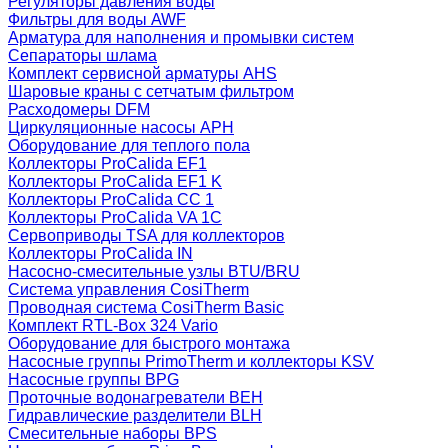
Регуляторы давления воды
Фильтры для воды AWF
Арматура для наполнения и промывки систем
Сепараторы шлама
Комплект сервисной арматуры AHS
Шаровые краны с сетчатым фильтром
Расходомеры DFM
Циркуляционные насосы APH
Оборудование для теплого пола
Коллекторы ProCalida EF1
Коллекторы ProCalida EF1 K
Коллекторы ProCalida CC 1
Коллекторы ProCalida VA 1C
Сервоприводы TSA для коллекторов
Коллекторы ProCalida IN
Насосно-смесительные узлы BTU/BRU
Система управления CosiTherm
Проводная система CosiTherm Basic
Комплект RTL‑Box 324 Vario
Оборудование для быстрого монтажа
Насосные группы PrimoTherm и коллекторы KSV
Насосные группы BPG
Проточные водонагреватели BEH
Гидравлические разделители BLH
Смесительные наборы BPS