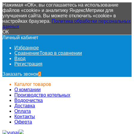
Нажимая «ОК», вы соглашаетесь на использование
файлов «cookie» и аналитику ЯндексМетрики для
улучшения сайта. Вы можете отключить «cookie» в
настройках браузера.
Политика обработки персональных
данных
ОК
Личный кабинет
Избранное
Сравнение
Товар в сравнении
Вход
Регистрация
Заказать звонок
0
Каталог товаров
О компании
Производство котельных
Водоочистка
Доставка
Оплата
Контакты
Оферта