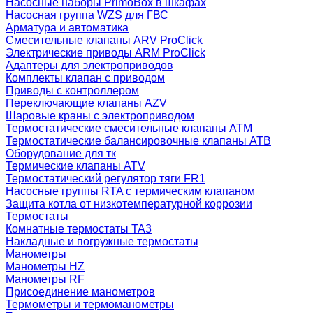
Насосные наборы PrimoBox в шкафах
Насосная группа WZS для ГВС
Арматура и автоматика
Смесительные клапаны ARV ProClick
Электрические приводы ARM ProClick
Адаптеры для электроприводов
Комплекты клапан с приводом
Приводы с контроллером
Переключающие клапаны AZV
Шаровые краны с электроприводом
Термостатические смесительные клапаны ATM
Термостатические балансировочные клапаны ATB
Оборудование для тк
Термические клапаны ATV
Термостатический регулятор тяги FR1
Насосные группы RTA с термическим клапаном
Защита котла от низкотемпературной коррозии
Термостаты
Комнатные термостаты TA3
Накладные и погружные термостаты
Манометры
Манометры HZ
Манометры RF
Присоединение манометров
Термометры и термоманометры