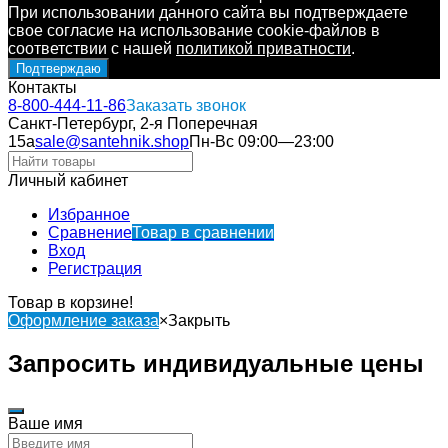
При использовании данного сайта вы подтверждаете
свое согласие на использование cookie-файлов в
соответствии с нашей
политикой приватности
.
Подтверждаю
Контакты
8-800-444-11-86
Заказать звонок
Санкт-Петербург, 2-я Поперечная
15а
sale@santehnik.shop
Пн-Вс 09:00—23:00
Личный кабинет
Избранное
Сравнение
Товар в сравнении
Вход
Регистрация
Товар в корзине!
Оформление заказа
×
Закрыть
Запросить индивидуальные цены
Ваше имя