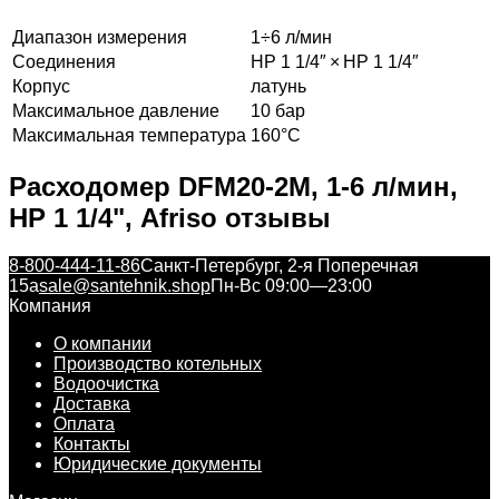
Диапазон измерения
1÷6 л/мин
Соединения
НР 1 1/4″ × НР 1 1/4″
Корпус
латунь
Максимальное давление
10 бар
Максимальная температура
160°С
Расходомер DFM20-2М, 1-6 л/мин,
НР 1 1/4", Afriso отзывы
8-800-444-11-86
Санкт-Петербург, 2-я Поперечная
15а
sale@santehnik.shop
Пн-Вс 09:00—23:00
Компания
О компании
Производство котельных
Водоочистка
Доставка
Оплата
Контакты
Юридические документы