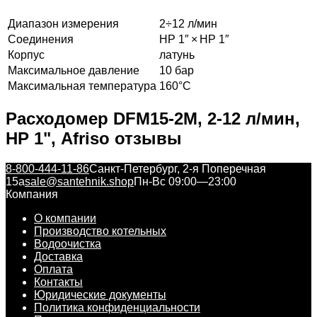
Диапазон измерения
2÷12 л/мин
Соединения
НР 1″ × НР 1″
Корпус
латунь
Максимальное давление
10 бар
Максимальная температура
160°С
Расходомер DFM15-2М, 2-12 л/мин,
НР 1", Afriso отзывы
8-800-444-11-86
Санкт-Петербург, 2-я Поперечная
15а
sale@santehnik.shop
Пн-Вс 09:00—23:00
Компания
О компании
Производство котельных
Водоочистка
Доставка
Оплата
Контакты
Юридические документы
Политика конфиденциальности