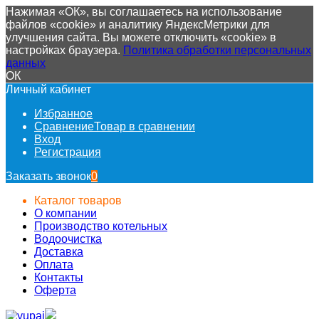
Нажимая «ОК», вы соглашаетесь на использование
файлов «cookie» и аналитику ЯндексМетрики для
улучшения сайта. Вы можете отключить «cookie» в
настройках браузера.
Политика обработки персональных
данных
ОК
Личный кабинет
Избранное
Сравнение
Товар в сравнении
Вход
Регистрация
Заказать звонок
0
Каталог товаров
О компании
Производство котельных
Водоочистка
Доставка
Оплата
Контакты
Оферта