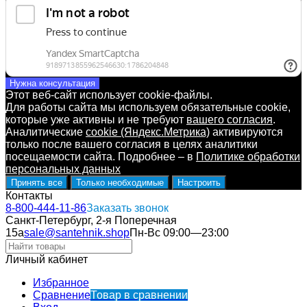
Нужна консультация
Этот веб-сайт использует cookie-файлы.
Для работы сайта мы используем обязательные cookie,
которые уже активны и не требуют
вашего согласия
.
Аналитические
cookie (Яндекс.Метрика)
активируются
только после вашего согласия в целях аналитики
посещаемости сайта. Подробнее – в
Политике обработки
персональных данных
Принять все
Только необходимые
Настроить
Контакты
8-800-444-11-86
Заказать звонок
Санкт-Петербург, 2-я Поперечная
15а
sale@santehnik.shop
Пн-Вс 09:00—23:00
Личный кабинет
Избранное
Сравнение
Товар в сравнении