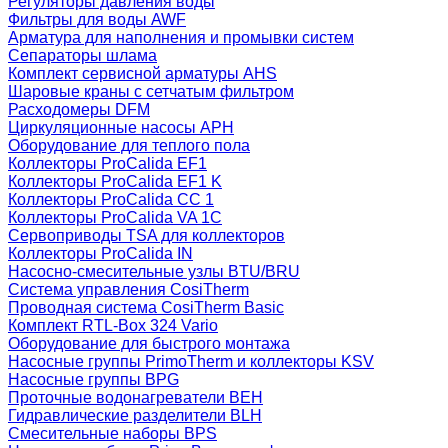
Регуляторы давления воды
Фильтры для воды AWF
Арматура для наполнения и промывки систем
Сепараторы шлама
Комплект сервисной арматуры AHS
Шаровые краны с сетчатым фильтром
Расходомеры DFM
Циркуляционные насосы APH
Оборудование для теплого пола
Коллекторы ProCalida EF1
Коллекторы ProCalida EF1 K
Коллекторы ProCalida CC 1
Коллекторы ProCalida VA 1C
Сервоприводы TSA для коллекторов
Коллекторы ProCalida IN
Насосно-смесительные узлы BTU/BRU
Система управления CosiTherm
Проводная система CosiTherm Basic
Комплект RTL‑Box 324 Vario
Оборудование для быстрого монтажа
Насосные группы PrimoTherm и коллекторы KSV
Насосные группы BPG
Проточные водонагреватели BEH
Гидравлические разделители BLH
Смесительные наборы BPS