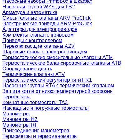
Насосные наборы PrimoBox в шкафах
Насосная группа WZS для ГВС
Арматура и автоматика
Смесительные клапаны ARV ProClick
Электрические приводы ARM ProClick
Адаптеры для электроприводов
Комплекты клапан с приводом
Приводы с контроллером
Переключающие клапаны AZV
Шаровые краны с электроприводом
Термостатические смесительные клапаны ATM
Термостатические балансировочные клапаны ATB
Оборудование для тк
Термические клапаны ATV
Термостатический регулятор тяги FR1
Насосные группы RTA с термическим клапаном
Защита котла от низкотемпературной коррозии
Термостаты
Комнатные термостаты TA3
Накладные и погружные термостаты
Манометры
Манометры HZ
Манометры RF
Присоединение манометров
Термометры и термоманометры