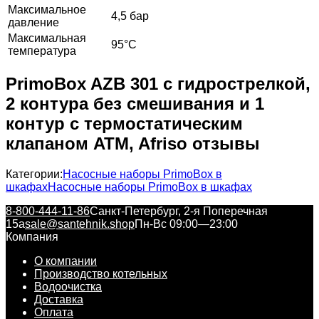
Максимальное
4,5 бар
давление
Максимальная
95°C
температура
PrimoBox AZB 301 с гидрострелкой,
2 контура без смешивания и 1
контур с термостатическим
клапаном ATM, Afriso отзывы
Категории:
Насосные наборы PrimoBox в
шкафах
Насосные наборы PrimoBox в шкафах
8-800-444-11-86
Санкт-Петербург, 2-я Поперечная
15а
sale@santehnik.shop
Пн-Вс 09:00—23:00
Компания
О компании
Производство котельных
Водоочистка
Доставка
Оплата