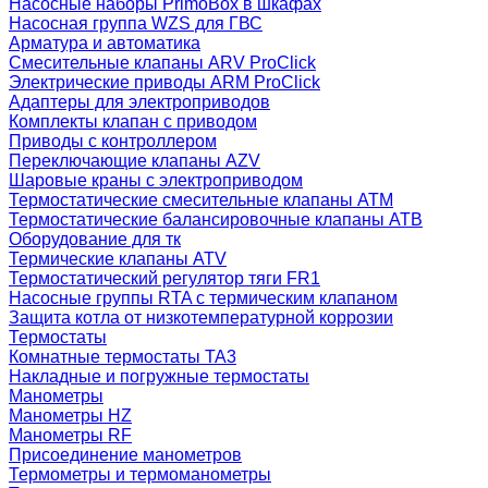
Насосные наборы PrimoBox в шкафах
Насосная группа WZS для ГВС
Арматура и автоматика
Смесительные клапаны ARV ProClick
Электрические приводы ARM ProClick
Адаптеры для электроприводов
Комплекты клапан с приводом
Приводы с контроллером
Переключающие клапаны AZV
Шаровые краны с электроприводом
Термостатические смесительные клапаны ATM
Термостатические балансировочные клапаны ATB
Оборудование для тк
Термические клапаны ATV
Термостатический регулятор тяги FR1
Насосные группы RTA с термическим клапаном
Защита котла от низкотемпературной коррозии
Термостаты
Комнатные термостаты TA3
Накладные и погружные термостаты
Манометры
Манометры HZ
Манометры RF
Присоединение манометров
Термометры и термоманометры