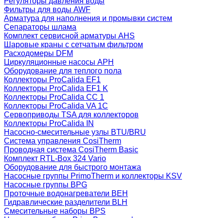
Регуляторы давления воды
Фильтры для воды AWF
Арматура для наполнения и промывки систем
Сепараторы шлама
Комплект сервисной арматуры AHS
Шаровые краны с сетчатым фильтром
Расходомеры DFM
Циркуляционные насосы APH
Оборудование для теплого пола
Коллекторы ProCalida EF1
Коллекторы ProCalida EF1 K
Коллекторы ProCalida CC 1
Коллекторы ProCalida VA 1C
Сервоприводы TSA для коллекторов
Коллекторы ProCalida IN
Насосно-смесительные узлы BTU/BRU
Система управления CosiTherm
Проводная система CosiTherm Basic
Комплект RTL‑Box 324 Vario
Оборудование для быстрого монтажа
Насосные группы PrimoTherm и коллекторы KSV
Насосные группы BPG
Проточные водонагреватели BEH
Гидравлические разделители BLH
Смесительные наборы BPS