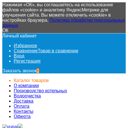
Нажимая «ОК», вы соглашаетесь на использование
файлов «cookie» и аналитику ЯндексМетрики для
улучшения сайта. Вы можете отключить «cookie» в
настройках браузера.
Политика обработки персональных
данных
ОК
Личный кабинет
Избранное
Сравнение
Товар в сравнении
Вход
Регистрация
Заказать звонок
0
Каталог товаров
О компании
Производство котельных
Водоочистка
Доставка
Оплата
Контакты
Оферта