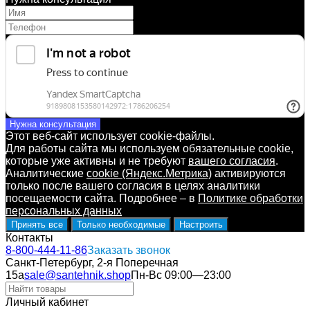
Нужна консультация
Этот веб-сайт использует cookie-файлы.
Для работы сайта мы используем обязательные cookie,
которые уже активны и не требуют
вашего согласия
.
Аналитические
cookie (Яндекс.Метрика)
активируются
только после вашего согласия в целях аналитики
посещаемости сайта. Подробнее – в
Политике обработки
персональных данных
Принять все
Только необходимые
Настроить
Контакты
8-800-444-11-86
Заказать звонок
Санкт-Петербург, 2-я Поперечная
15а
sale@santehnik.shop
Пн-Вс 09:00—23:00
Личный кабинет