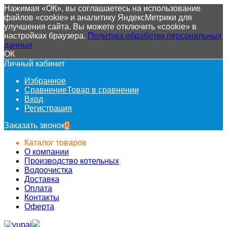
Нажимая «ОК», вы соглашаетесь на использование
файлов «cookie» и аналитику ЯндексМетрики для
улучшения сайта. Вы можете отключить «cookie» в
настройках браузера.
Политика обработки персональных
данных
ОК
Личный кабинет
Избранное
Сравнение
Товар в сравнении
Вход
Регистрация
Заказать звонок
0
Каталог товаров
О компании
Производство котельных
Водоочистка
Доставка
Оплата
Контакты
Оферта