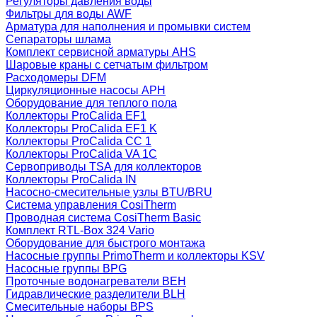
Регуляторы давления воды
Фильтры для воды AWF
Арматура для наполнения и промывки систем
Сепараторы шлама
Комплект сервисной арматуры AHS
Шаровые краны с сетчатым фильтром
Расходомеры DFM
Циркуляционные насосы APH
Оборудование для теплого пола
Коллекторы ProCalida EF1
Коллекторы ProCalida EF1 K
Коллекторы ProCalida CC 1
Коллекторы ProCalida VA 1C
Сервоприводы TSA для коллекторов
Коллекторы ProCalida IN
Насосно-смесительные узлы BTU/BRU
Система управления CosiTherm
Проводная система CosiTherm Basic
Комплект RTL‑Box 324 Vario
Оборудование для быстрого монтажа
Насосные группы PrimoTherm и коллекторы KSV
Насосные группы BPG
Проточные водонагреватели BEH
Гидравлические разделители BLH
Смесительные наборы BPS