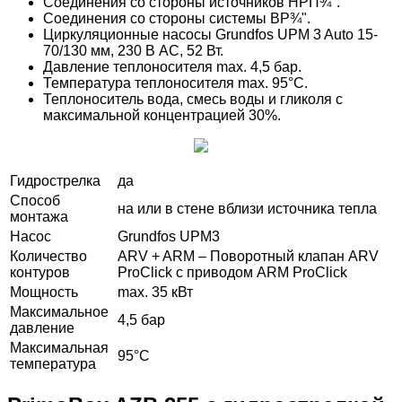
Соединения со стороны источников НРП¾".
Соединения со стороны системы ВР¾".
Циркуляционные насосы Grundfos UPM 3 Auto 15-
70/130 мм, 230 В AC, 52 Вт.
Давление теплоносителя max. 4,5 бар.
Температура теплоносителя max. 95°C.
Теплоноситель вода, смесь воды и гликоля с
максимальной концентрацией 30%.
Гидрострелка
да
Способ
на или в стене вблизи источника тепла
монтажа
Насос
Grundfos UPM3
Количество
ARV + ARM – Поворотный клапан ARV
контуров
ProClick с приводом ARM ProClick
Мощность
max. 35 кВт
Максимальное
4,5 бар
давление
Максимальная
95°C
температура