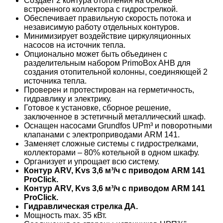
Создает 2 контура отопления на основе
встроенного коллектора с гидрострелкой.
Обеспечивает правильную скорость потока и
независимую работу отдельных контуров.
Минимизирует воздействие циркуляционных
насосов на источник тепла.
Опционально может быть объединен с
разделительным набором PrimoBox AHB для
создания отопительной колонны, соединяющей 2
источника тепла.
Проверен и протестирован на герметичность,
гидравлику и электрику.
Готовое к установке, сборное решение,
заключенное в эстетичный металлический шкаф.
Оснащен насосами Grundfos UPm³ и поворотными
клапанами с электроприводами ARM 141.
Заменяет сложные системы с гидрострелками,
коллекторами – 80% котельной в одном шкафу.
Организует и упрощает всю систему.
Контур ARV, Kvs 3,6 м³/ч с приводом ARM 141
ProClick.
Контур ARV, Kvs 3,6 м³/ч с приводом ARM 141
ProClick.
Гидравлическая стрелка ДА.
Мощность max. 35 кВт.