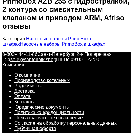
PrimoBox AZB 255 с гидрострелкой,
2 контура со смесительным
клапаном и приводом ARM, Afriso
отзывы
Категории:
Насосные наборы PrimoBox в
шкафах
Насосные наборы PrimoBox в шкафах
8-800-444-11-86
Санкт-Петербург, 2-я Поперечная
15а
sale@santehnik.shop
Пн-Вс 09:00—23:00
Компания
О компании
Производство котельных
Водоочистка
Доставка
Оплата
Контакты
Юридические документы
Политика конфиденциальности
Пользовательское соглашение
Согласие на обработку персональных данных
Публичная оферта