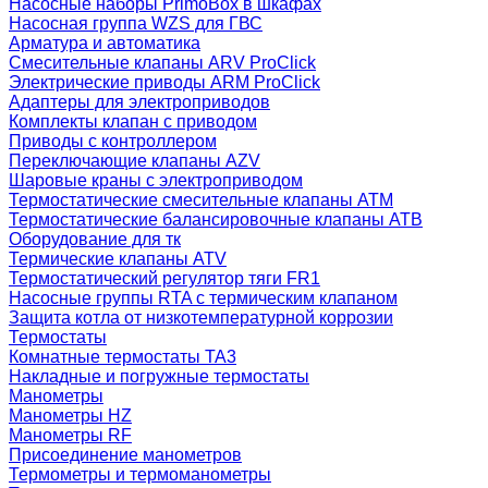
Насосные наборы PrimoBox в шкафах
Насосная группа WZS для ГВС
Арматура и автоматика
Смесительные клапаны ARV ProClick
Электрические приводы ARM ProClick
Адаптеры для электроприводов
Комплекты клапан с приводом
Приводы с контроллером
Переключающие клапаны AZV
Шаровые краны с электроприводом
Термостатические смесительные клапаны ATM
Термостатические балансировочные клапаны ATB
Оборудование для тк
Термические клапаны ATV
Термостатический регулятор тяги FR1
Насосные группы RTA с термическим клапаном
Защита котла от низкотемпературной коррозии
Термостаты
Комнатные термостаты TA3
Накладные и погружные термостаты
Манометры
Манометры HZ
Манометры RF
Присоединение манометров
Термометры и термоманометры