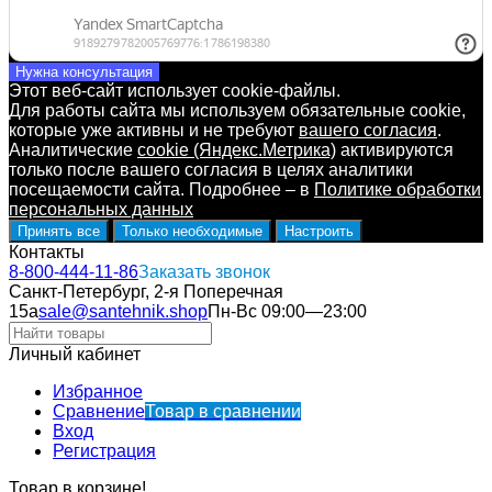
Нужна консультация
Этот веб-сайт использует cookie-файлы.
Для работы сайта мы используем обязательные cookie,
которые уже активны и не требуют
вашего согласия
.
Аналитические
cookie (Яндекс.Метрика)
активируются
только после вашего согласия в целях аналитики
посещаемости сайта. Подробнее – в
Политике обработки
персональных данных
Принять все
Только необходимые
Настроить
Контакты
8-800-444-11-86
Заказать звонок
Санкт-Петербург, 2-я Поперечная
15а
sale@santehnik.shop
Пн-Вс 09:00—23:00
Личный кабинет
Избранное
Сравнение
Товар в сравнении
Вход
Регистрация
Товар в корзине!