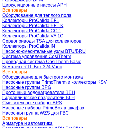
Циркуляционные насосы APH
Все товары
Оборудование для теплого пола
Коллекторы ProCalida EF1
Коллекторы ProCalida EF1 K
Коллекторы ProCalida CC 1
Коллекторы ProCalida VA 1C
Сервоприводы TSA для коллекторов
Коллекторы ProCalida IN
Насосно-смесительные узлы BTU/BRU
Система управления CosiTherm
Проводная система CosiTherm Basic
Комплект RTL‑Box 324 Vario
Все товары
Оборудование для быстрого монтажа
Насосные группы PrimoTherm и коллекторы KSV
Насосные группы BPG
Проточные водонагреватели BEH
Гидравлические разделители BLH
Смесительные наборы BPS
Насосные наборы PrimoBox в шкафах
Насосная группа WZS для ГВС
Все товары
Арматура и автоматика