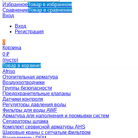
Избранное
Товар в избранном
Сравнение
Товар в сравнении
Вход
Вход
Регистрация
0
Корзина
0
₽
(пусто)
Товар в корзине!
Afriso
Отопительная арматура
Воздухоотводчики
Группы безопасности
Предохранительные клапаны
Датчики контроля
Регуляторы давления воды
Фильтры для воды AWF
Арматура для наполнения и промывки систем
Сепараторы шлама
Комплект сервисной арматуры AHS
Шаровые краны с сетчатым фильтром
Расходомеры DFM