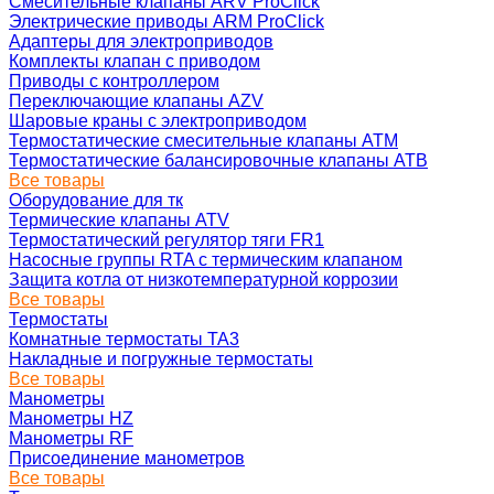
Смесительные клапаны ARV ProClick
Электрические приводы ARM ProClick
Адаптеры для электроприводов
Комплекты клапан с приводом
Приводы с контроллером
Переключающие клапаны AZV
Шаровые краны с электроприводом
Термостатические смесительные клапаны ATM
Термостатические балансировочные клапаны ATB
Все товары
Оборудование для тк
Термические клапаны ATV
Термостатический регулятор тяги FR1
Насосные группы RTA с термическим клапаном
Защита котла от низкотемпературной коррозии
Все товары
Термостаты
Комнатные термостаты TA3
Накладные и погружные термостаты
Все товары
Манометры
Манометры HZ
Манометры RF
Присоединение манометров
Все товары