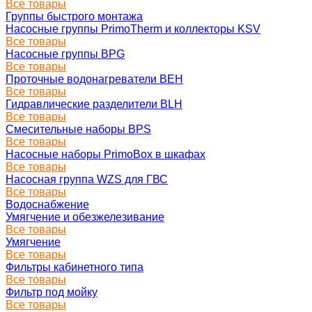
Все товары
Группы быстрого монтажа
Насосные группы PrimoTherm и коллекторы KSV
Все товары
Насосные группы BPG
Все товары
Проточные водонагреватели BEH
Все товары
Гидравлические разделители BLH
Все товары
Смесительные наборы BPS
Все товары
Насосные наборы PrimoBox в шкафах
Все товары
Насосная группа WZS для ГВС
Все товары
Водоснабжение
Умягчение и обезжелезивание
Все товары
Умягчение
Все товары
Фильтры кабинетного типа
Все товары
Фильтр под мойку
Все товары