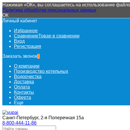
Нажимая «ОК», вы соглашаетесь на использование файлов
Политика обработки персональных данных
ОК
Личный кабинет
Избранное
Сравнение
Товар в сравнении
Вход
Регистрация
Заказать звонок
0
О компании
Производство котельных
Водоочистка
Доставка
Оплата
Контакты
Оферта
Еще
Санкт-Петербург, 2-я Поперечная 15а
8-800-444-11-86