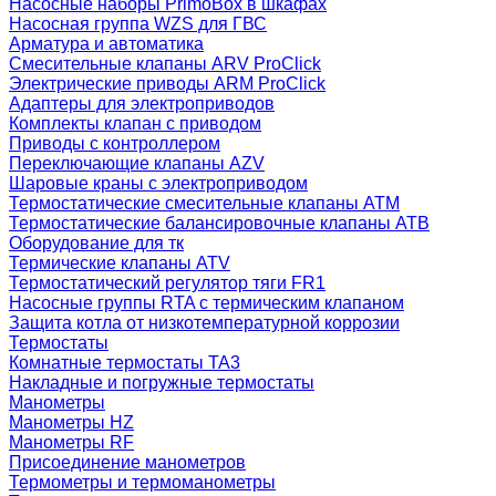
Насосные наборы PrimoBox в шкафах
Насосная группа WZS для ГВС
Арматура и автоматика
Смесительные клапаны ARV ProClick
Электрические приводы ARM ProClick
Адаптеры для электроприводов
Комплекты клапан с приводом
Приводы с контроллером
Переключающие клапаны AZV
Шаровые краны с электроприводом
Термостатические смесительные клапаны ATM
Термостатические балансировочные клапаны ATB
Оборудование для тк
Термические клапаны ATV
Термостатический регулятор тяги FR1
Насосные группы RTA с термическим клапаном
Защита котла от низкотемпературной коррозии
Термостаты
Комнатные термостаты TA3
Накладные и погружные термостаты
Манометры
Манометры HZ
Манометры RF
Присоединение манометров
Термометры и термоманометры