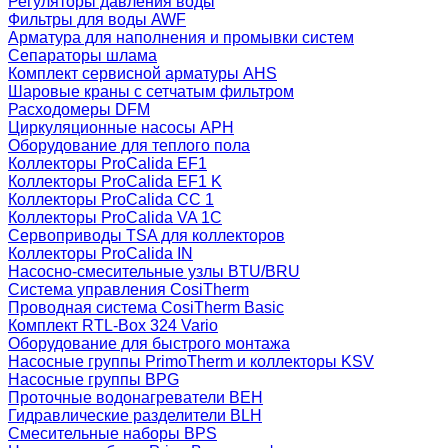
Регуляторы давления воды
Фильтры для воды AWF
Арматура для наполнения и промывки систем
Сепараторы шлама
Комплект сервисной арматуры AHS
Шаровые краны с сетчатым фильтром
Расходомеры DFM
Циркуляционные насосы APH
Оборудование для теплого пола
Коллекторы ProCalida EF1
Коллекторы ProCalida EF1 K
Коллекторы ProCalida CC 1
Коллекторы ProCalida VA 1C
Сервоприводы TSA для коллекторов
Коллекторы ProCalida IN
Насосно-смесительные узлы BTU/BRU
Система управления CosiTherm
Проводная система CosiTherm Basic
Комплект RTL‑Box 324 Vario
Оборудование для быстрого монтажа
Насосные группы PrimoTherm и коллекторы KSV
Насосные группы BPG
Проточные водонагреватели BEH
Гидравлические разделители BLH
Смесительные наборы BPS