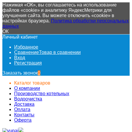
Нажимая «ОК», вы соглашаетесь на использование
файлов «cookie» и аналитику ЯндексМетрики для
улучшения сайта. Вы можете отключить «cookie» в
настройках браузера.
Политика обработки персональных
данных
ОК
Личный кабинет
Избранное
Сравнение
Товар в сравнении
Вход
Регистрация
Заказать звонок
0
Каталог товаров
О компании
Производство котельных
Водоочистка
Доставка
Оплата
Контакты
Оферта