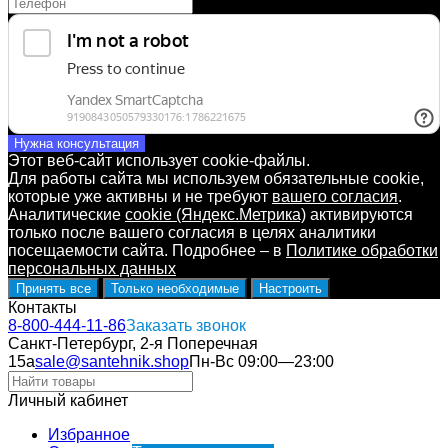
Нужна консультация
Этот веб-сайт использует cookie-файлы.
Для работы сайта мы используем обязательные cookie,
которые уже активны и не требуют
вашего согласия
.
Аналитические
cookie (Яндекс.Метрика)
активируются
только после вашего согласия в целях аналитики
посещаемости сайта. Подробнее – в
Политике обработки
персональных данных
Принять все
Только необходимые
Настроить
Контакты
8-800-444-11-86
Заказать звонок
Санкт-Петербург, 2-я Поперечная
15а
sale@santehnik.shop
Пн-Вс 09:00—23:00
Личный кабинет
Избранное