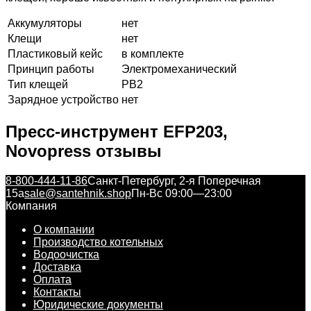
Аккумуляторы
нет
Клещи
нет
Пластиковый кейс
в комплекте
Принцип работы
Электромеханический
Тип клещей
PB2
Зарядное устройство
нет
Пресс-инструмент EFP203,
Novopress отзывы
8-800-444-11-86
Санкт-Петербург, 2-я Поперечная
15а
sale@santehnik.shop
Пн-Вс 09:00—23:00
Компания
О компании
Производство котельных
Водоочистка
Доставка
Оплата
Контакты
Юридические документы