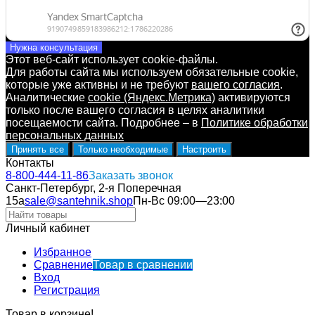
Нужна консультация
Этот веб-сайт использует cookie-файлы.
Для работы сайта мы используем обязательные cookie,
которые уже активны и не требуют
вашего согласия
.
Аналитические
cookie (Яндекс.Метрика)
активируются
только после вашего согласия в целях аналитики
посещаемости сайта. Подробнее – в
Политике обработки
персональных данных
Принять все
Только необходимые
Настроить
Контакты
8-800-444-11-86
Заказать звонок
Санкт-Петербург, 2-я Поперечная
15а
sale@santehnik.shop
Пн-Вс 09:00—23:00
Личный кабинет
Избранное
Сравнение
Товар в сравнении
Вход
Регистрация
Товар в корзине!