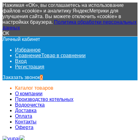
Нажимая «ОК», вы соглашаетесь на использование
файлов «cookie» и аналитику ЯндексМетрики для
улучшения сайта. Вы можете отключить «cookie» в
настройках браузера.
Политика обработки персональных
данных
ОК
Личный кабинет
Избранное
Сравнение
Товар в сравнении
Вход
Регистрация
Заказать звонок
0
Каталог товаров
О компании
Производство котельных
Водоочистка
Доставка
Оплата
Контакты
Оферта