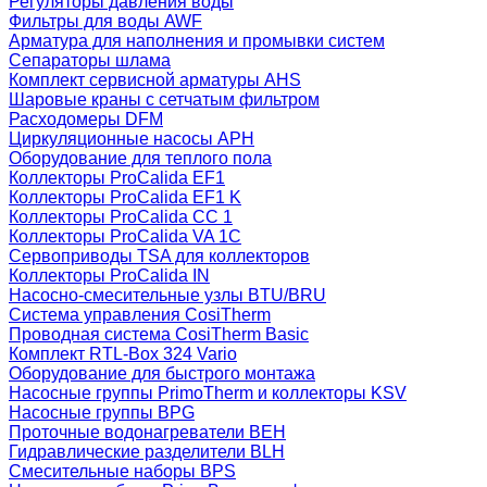
Регуляторы давления воды
Фильтры для воды AWF
Арматура для наполнения и промывки систем
Сепараторы шлама
Комплект сервисной арматуры AHS
Шаровые краны с сетчатым фильтром
Расходомеры DFM
Циркуляционные насосы APH
Оборудование для теплого пола
Коллекторы ProCalida EF1
Коллекторы ProCalida EF1 K
Коллекторы ProCalida CC 1
Коллекторы ProCalida VA 1C
Сервоприводы TSA для коллекторов
Коллекторы ProCalida IN
Насосно-смесительные узлы BTU/BRU
Система управления CosiTherm
Проводная система CosiTherm Basic
Комплект RTL‑Box 324 Vario
Оборудование для быстрого монтажа
Насосные группы PrimoTherm и коллекторы KSV
Насосные группы BPG
Проточные водонагреватели BEH
Гидравлические разделители BLH
Смесительные наборы BPS