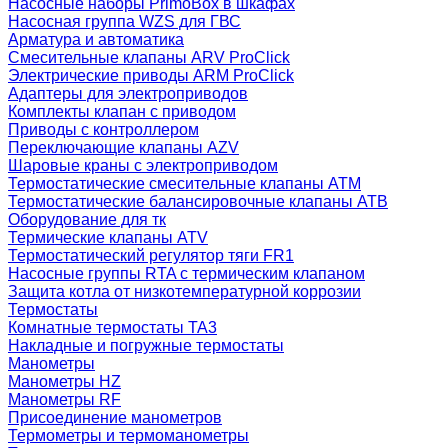
Насосные наборы PrimoBox в шкафах
Насосная группа WZS для ГВС
Арматура и автоматика
Смесительные клапаны ARV ProClick
Электрические приводы ARM ProClick
Адаптеры для электроприводов
Комплекты клапан с приводом
Приводы с контроллером
Переключающие клапаны AZV
Шаровые краны с электроприводом
Термостатические смесительные клапаны ATM
Термостатические балансировочные клапаны ATB
Оборудование для тк
Термические клапаны ATV
Термостатический регулятор тяги FR1
Насосные группы RTA с термическим клапаном
Защита котла от низкотемпературной коррозии
Термостаты
Комнатные термостаты TA3
Накладные и погружные термостаты
Манометры
Манометры HZ
Манометры RF
Присоединение манометров
Термометры и термоманометры