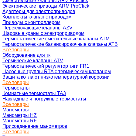
Смесительные клапаны ARV ProClick
Электрические приводы ARM ProClick
Адаптеры для электроприводов
Комплекты клапан с приводом
Приводы с контроллером
Переключающие клапаны AZV
Шаровые краны с электроприводом
Термостатические смесительные клапаны ATM
Термостатические балансировочные клапаны ATB
Все товары
Оборудование для тк
Термические клапаны ATV
Термостатический регулятор тяги FR1
Насосные группы RTA с термическим клапаном
Защита котла от низкотемпературной коррозии
Все товары
Термостаты
Комнатные термостаты TA3
Накладные и погружные термостаты
Все товары
Манометры
Манометры HZ
Манометры RF
Присоединение манометров
Все товары