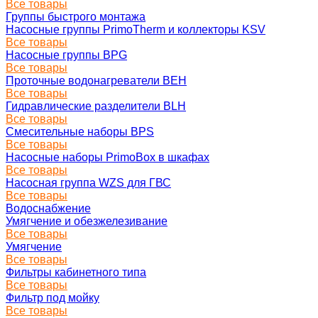
Все товары
Группы быстрого монтажа
Насосные группы PrimoTherm и коллекторы KSV
Все товары
Насосные группы BPG
Все товары
Проточные водонагреватели BEH
Все товары
Гидравлические разделители BLH
Все товары
Смесительные наборы BPS
Все товары
Насосные наборы PrimoBox в шкафах
Все товары
Насосная группа WZS для ГВС
Все товары
Водоснабжение
Умягчение и обезжелезивание
Все товары
Умягчение
Все товары
Фильтры кабинетного типа
Все товары
Фильтр под мойку
Все товары