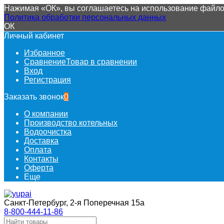
Нажимая «ОК», вы соглашаетесь на использование файлов
Политика обработки персональных данных
ОК
Личный кабинет
Избранное
Сравнение
Товар в сравнении
Вход
Регистрация
Заказать звонок
0
О компании
Производство котельных
Водоочистка
Доставка
Оплата
Контакты
Оферта
Еще
Санкт-Петербург, 2-я Поперечная 15а
8-800-444-11-86