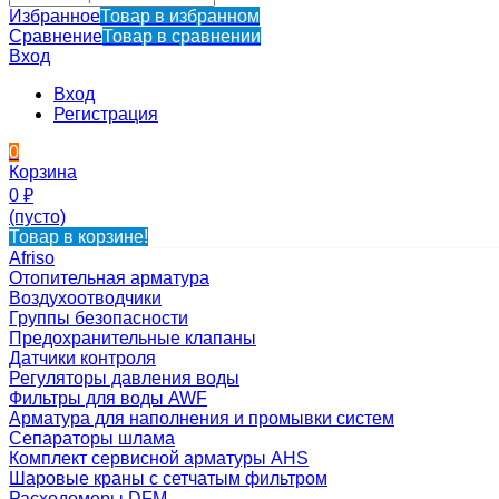
Избранное
Товар в избранном
Сравнение
Товар в сравнении
Вход
Вход
Регистрация
0
Корзина
0
₽
(пусто)
Товар в корзине!
Afriso
Отопительная арматура
Воздухоотводчики
Группы безопасности
Предохранительные клапаны
Датчики контроля
Регуляторы давления воды
Фильтры для воды AWF
Арматура для наполнения и промывки систем
Сепараторы шлама
Комплект сервисной арматуры AHS
Шаровые краны с сетчатым фильтром
Расходомеры DFM