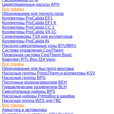
Циркуляционные насосы APH
Все товары
Оборудование для теплого пола
Коллекторы ProCalida EF1
Коллекторы ProCalida EF1 K
Коллекторы ProCalida CC 1
Коллекторы ProCalida VA 1C
Сервоприводы TSA для коллекторов
Коллекторы ProCalida IN
Насосно-смесительные узлы BTU/BRU
Система управления CosiTherm
Проводная система CosiTherm Basic
Комплект RTL‑Box 324 Vario
Все товары
Оборудование для быстрого монтажа
Насосные группы PrimoTherm и коллекторы KSV
Насосные группы BPG
Проточные водонагреватели BEH
Гидравлические разделители BLH
Смесительные наборы BPS
Насосные наборы PrimoBox в шкафах
Насосная группа WZS для ГВС
Все товары
Арматура и автоматика