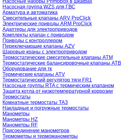
Насосные наборы PrimoBox в шкафах
Насосная группа WZS для ГВС
Арматура и автоматика
Смесительные клапаны ARV ProClick
Электрические приводы ARM ProClick
Адаптеры для электроприводов
Комплекты клапан с приводом
Приводы с контроллером
Переключающие клапаны AZV
Шаровые краны с электроприводом
Термостатические смесительные клапаны ATM
Термостатические балансировочные клапаны ATB
Оборудование для тк
Термические клапаны ATV
Термостатический регулятор тяги FR1
Насосные группы RTA с термическим клапаном
Защита котла от низкотемпературной коррозии
Термостаты
Комнатные термостаты TA3
Накладные и погружные термостаты
Манометры
Манометры HZ
Манометры RF
Присоединение манометров
Термометры и термоманометры