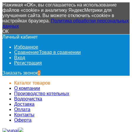
Нажимая «ОК», вы соглашаетесь на использование
файлов «cookie» и аналитику ЯндексМетрики для
улучшения сайта. Вы можете отключить «cookie» в
настройках браузера.
Политика обработки персональных
данных
ОК
Личный кабинет
Избранное
Сравнение
Товар в сравнении
Вход
Регистрация
Заказать звонок
0
Каталог товаров
О компании
Производство котельных
Водоочистка
Доставка
Оплата
Контакты
Оферта