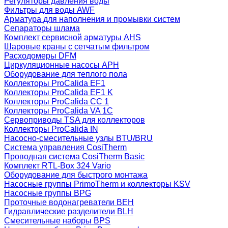
Регуляторы давления воды
Фильтры для воды AWF
Арматура для наполнения и промывки систем
Сепараторы шлама
Комплект сервисной арматуры AHS
Шаровые краны с сетчатым фильтром
Расходомеры DFM
Циркуляционные насосы APH
Оборудование для теплого пола
Коллекторы ProCalida EF1
Коллекторы ProCalida EF1 K
Коллекторы ProCalida CC 1
Коллекторы ProCalida VA 1C
Сервоприводы TSA для коллекторов
Коллекторы ProCalida IN
Насосно-смесительные узлы BTU/BRU
Система управления CosiTherm
Проводная система CosiTherm Basic
Комплект RTL‑Box 324 Vario
Оборудование для быстрого монтажа
Насосные группы PrimoTherm и коллекторы KSV
Насосные группы BPG
Проточные водонагреватели BEH
Гидравлические разделители BLH
Смесительные наборы BPS