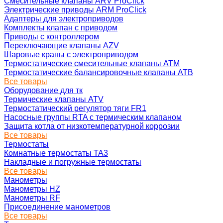
Смесительные клапаны ARV ProClick
Электрические приводы ARM ProClick
Адаптеры для электроприводов
Комплекты клапан с приводом
Приводы с контроллером
Переключающие клапаны AZV
Шаровые краны с электроприводом
Термостатические смесительные клапаны ATM
Термостатические балансировочные клапаны ATB
Все товары
Оборудование для тк
Термические клапаны ATV
Термостатический регулятор тяги FR1
Насосные группы RTA с термическим клапаном
Защита котла от низкотемпературной коррозии
Все товары
Термостаты
Комнатные термостаты TA3
Накладные и погружные термостаты
Все товары
Манометры
Манометры HZ
Манометры RF
Присоединение манометров
Все товары