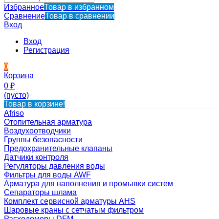
Избранное
Товар в избранном
Сравнение
Товар в сравнении
Вход
Вход
Регистрация
0
Корзина
0
₽
(пусто)
Товар в корзине!
Afriso
Отопительная арматура
Воздухоотводчики
Группы безопасности
Предохранительные клапаны
Датчики контроля
Регуляторы давления воды
Фильтры для воды AWF
Арматура для наполнения и промывки систем
Сепараторы шлама
Комплект сервисной арматуры AHS
Шаровые краны с сетчатым фильтром
Расходомеры DFM