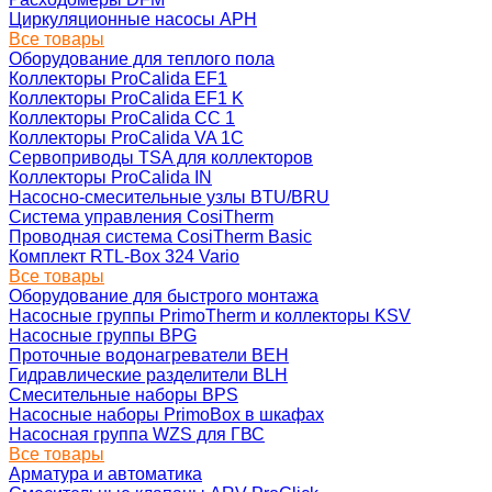
Циркуляционные насосы APH
Все товары
Оборудование для теплого пола
Коллекторы ProCalida EF1
Коллекторы ProCalida EF1 K
Коллекторы ProCalida CC 1
Коллекторы ProCalida VA 1C
Сервоприводы TSA для коллекторов
Коллекторы ProCalida IN
Насосно-смесительные узлы BTU/BRU
Система управления CosiTherm
Проводная система CosiTherm Basic
Комплект RTL‑Box 324 Vario
Все товары
Оборудование для быстрого монтажа
Насосные группы PrimoTherm и коллекторы KSV
Насосные группы BPG
Проточные водонагреватели BEH
Гидравлические разделители BLH
Смесительные наборы BPS
Насосные наборы PrimoBox в шкафах
Насосная группа WZS для ГВС
Все товары
Арматура и автоматика