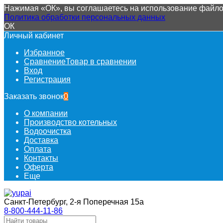
Нажимая «ОК», вы соглашаетесь на использование файлов
Политика обработки персональных данных
ОК
Личный кабинет
Избранное
Сравнение
Товар в сравнении
Вход
Регистрация
Заказать звонок
0
О компании
Производство котельных
Водоочистка
Доставка
Оплата
Контакты
Оферта
Еще
Санкт-Петербург, 2-я Поперечная 15а
8-800-444-11-86