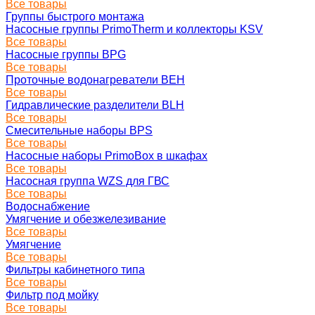
Все товары
Группы быстрого монтажа
Насосные группы PrimoTherm и коллекторы KSV
Все товары
Насосные группы BPG
Все товары
Проточные водонагреватели BEH
Все товары
Гидравлические разделители BLH
Все товары
Смесительные наборы BPS
Все товары
Насосные наборы PrimoBox в шкафах
Все товары
Насосная группа WZS для ГВС
Все товары
Водоснабжение
Умягчение и обезжелезивание
Все товары
Умягчение
Все товары
Фильтры кабинетного типа
Все товары
Фильтр под мойку
Все товары