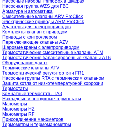
Насосные наборы PrimoBox в шкафах
Насосная группа WZS для ГВС
Арматура и автоматика
Смесительные клапаны ARV ProClick
Электрические приводы ARM ProClick
Адаптеры для электроприводов
Комплекты клапан с приводом
Приводы с контроллером
Переключающие клапаны AZV
Шаровые краны с электроприводом
Термостатические смесительные клапаны ATM
Термостатические балансировочные клапаны ATB
Оборудование для тк
Термические клапаны ATV
Термостатический регулятор тяги FR1
Насосные группы RTA с термическим клапаном
Защита котла от низкотемпературной коррозии
Термостаты
Комнатные термостаты TA3
Накладные и погружные термостаты
Манометры
Манометры HZ
Манометры RF
Присоединение манометров
Термометры и термоманометры