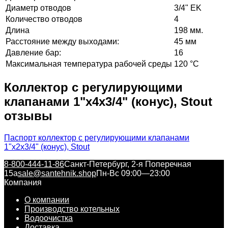
Диаметр отводов
3/4" EK
Количество отводов
4
Длина
198 мм.
Расстояние между выходами:
45 мм
Давление бар:
16
Максимальная температура рабочей среды
120 °C
Коллектор с регулирующими
клапанами 1"х4х3/4" (конус), Stout
отзывы
Паспорт коллектор с регулирующими клапанами
1"х2х3/4" (конус), Stout
8-800-444-11-86
Санкт-Петербург, 2-я Поперечная
15а
sale@santehnik.shop
Пн-Вс 09:00—23:00
Компания
О компании
Производство котельных
Водоочистка
Доставка