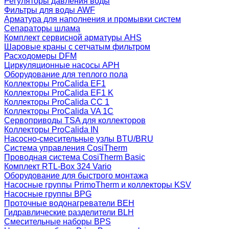
Регуляторы давления воды
Фильтры для воды AWF
Арматура для наполнения и промывки систем
Сепараторы шлама
Комплект сервисной арматуры AHS
Шаровые краны с сетчатым фильтром
Расходомеры DFM
Циркуляционные насосы APH
Оборудование для теплого пола
Коллекторы ProCalida EF1
Коллекторы ProCalida EF1 K
Коллекторы ProCalida CC 1
Коллекторы ProCalida VA 1C
Сервоприводы TSA для коллекторов
Коллекторы ProCalida IN
Насосно-смесительные узлы BTU/BRU
Система управления CosiTherm
Проводная система CosiTherm Basic
Комплект RTL‑Box 324 Vario
Оборудование для быстрого монтажа
Насосные группы PrimoTherm и коллекторы KSV
Насосные группы BPG
Проточные водонагреватели BEH
Гидравлические разделители BLH
Смесительные наборы BPS