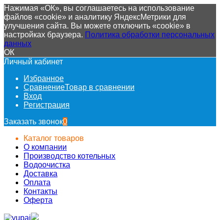
Нажимая «ОК», вы соглашаетесь на использование
файлов «cookie» и аналитику ЯндексМетрики для
улучшения сайта. Вы можете отключить «cookie» в
настройках браузера.
Политика обработки персональных
данных
ОК
Личный кабинет
Избранное
Сравнение
Товар в сравнении
Вход
Регистрация
Заказать звонок
0
Каталог товаров
О компании
Производство котельных
Водоочистка
Доставка
Оплата
Контакты
Оферта