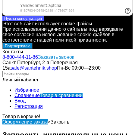
Нужна консультация
Этот веб-сайт использует cookie-файлы.
При использовании данного сайта вы подтверждаете
свое согласие на использование cookie-файлов в
соответствии с нашей
политикой приватности
.
Подтверждаю
Контакты
8-800-444-11-86
Заказать звонок
Санкт-Петербург, 2-я Поперечная
15а
sale@santehnik.shop
Пн-Вс 09:00—23:00
Личный кабинет
Избранное
Сравнение
Товар в сравнении
Вход
Регистрация
Товар в корзине!
Оформление заказа
×
Закрыть
Запросить индивидуальные цены