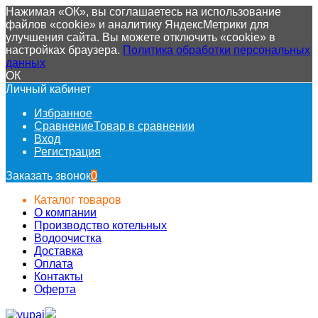
Нажимая «ОК», вы соглашаетесь на использование
файлов «cookie» и аналитику ЯндексМетрики для
улучшения сайта. Вы можете отключить «cookie» в
настройках браузера.
Политика обработки персональных
данных
ОК
Личный кабинет
Избранное
Сравнение
Товар в сравнении
Вход
Регистрация
Заказать звонок
0
Каталог товаров
О компании
Производство котельных
Водоочистка
Доставка
Оплата
Контакты
Оферта