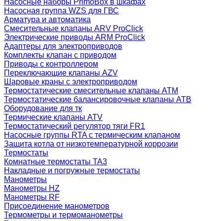
Насосные наборы PrimoBox в шкафах
Насосная группа WZS для ГВС
Арматура и автоматика
Смесительные клапаны ARV ProClick
Электрические приводы ARM ProClick
Адаптеры для электроприводов
Комплекты клапан с приводом
Приводы с контроллером
Переключающие клапаны AZV
Шаровые краны с электроприводом
Термостатические смесительные клапаны ATM
Термостатические балансировочные клапаны ATB
Оборудование для тк
Термические клапаны ATV
Термостатический регулятор тяги FR1
Насосные группы RTA с термическим клапаном
Защита котла от низкотемпературной коррозии
Термостаты
Комнатные термостаты TA3
Накладные и погружные термостаты
Манометры
Манометры HZ
Манометры RF
Присоединение манометров
Термометры и термоманометры