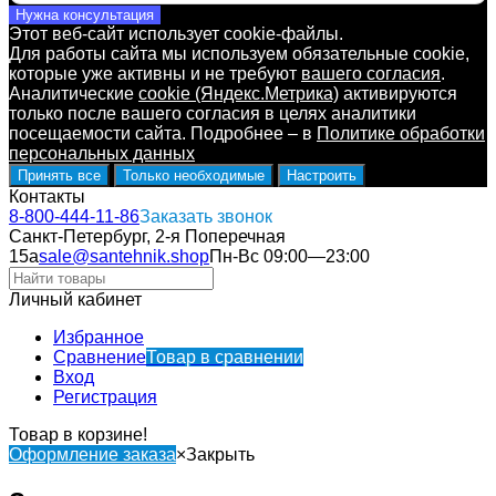
Нужна консультация
Этот веб-сайт использует cookie-файлы.
Для работы сайта мы используем обязательные cookie,
которые уже активны и не требуют
вашего согласия
.
Аналитические
cookie (Яндекс.Метрика)
активируются
только после вашего согласия в целях аналитики
посещаемости сайта. Подробнее – в
Политике обработки
персональных данных
Принять все
Только необходимые
Настроить
Контакты
8-800-444-11-86
Заказать звонок
Санкт-Петербург, 2-я Поперечная
15а
sale@santehnik.shop
Пн-Вс 09:00—23:00
Личный кабинет
Избранное
Сравнение
Товар в сравнении
Вход
Регистрация
Товар в корзине!
Оформление заказа
×
Закрыть