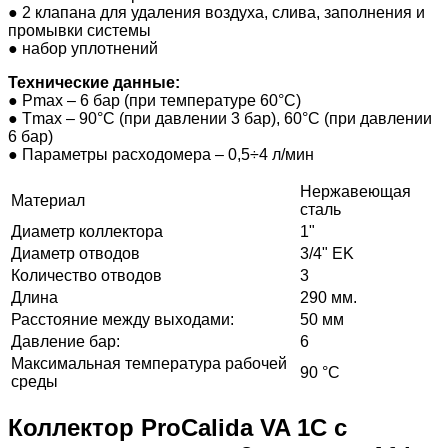
●
2 клапана для удаления воздуха, слива, заполнения и
промывки системы
●
набор уплотнений
Технические данные:
●
P
max
– 6 бар (при температуре 60°C)
●
T
max
– 90°C (при давлении 3 бар), 60°C (при давлении
6 бар)
●
Параметры расходомера – 0,5÷4 л/мин
Нержавеющая
Материал
сталь
Диаметр коллектора
1"
Диаметр отводов
3/4" EK
Количество отводов
3
Длина
290 мм.
Расстояние между выходами:
50 мм
Давление бар:
6
Максимальная температура рабочей
90 °C
среды
Коллектор ProCalida VA 1C с