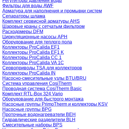
Регуляторы давления воды
Фильтры для воды AWF
Арматура для наполнения и промывки систем
Сепараторы шлама
Комплект сервисной арматуры AHS
Шаровые краны с сетчатым фильтром
Расходомеры DFM
Циркуляционные насосы APH
Оборудование для теплого пола
Коллекторы ProCalida EF1
Коллекторы ProCalida EF1 K
Коллекторы ProCalida CC 1
Коллекторы ProCalida VA 1C
Сервоприводы TSA для коллекторов
Коллекторы ProCalida IN
Насосно-смесительные узлы BTU/BRU
Система управления CosiTherm
Проводная система CosiTherm Basic
Комплект RTL‑Box 324 Vario
Оборудование для быстрого монтажа
Насосные группы PrimoTherm и коллекторы KSV
Насосные группы BPG
Проточные водонагреватели BEH
Гидравлические разделители BLH
Смесительные наборы BPS