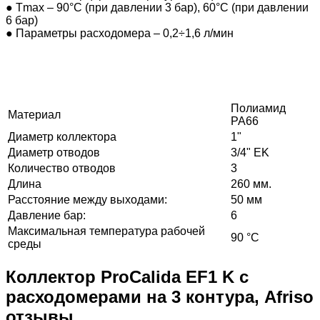
●
T
max
– 90°C (при давлении 3 бар), 60°C (при давлении
6 бар)
●
Параметры расходомера – 0,2÷1,6 л/мин
Полиамид
Материал
PA66
Диаметр коллектора
1"
Диаметр отводов
3/4" EK
Количество отводов
3
Длина
260 мм.
Расстояние между выходами:
50 мм
Давление бар:
6
Максимальная температура рабочей
90 °C
среды
Коллектор ProCalida EF1 K с
расходомерами на 3 контура, Afriso
отзывы