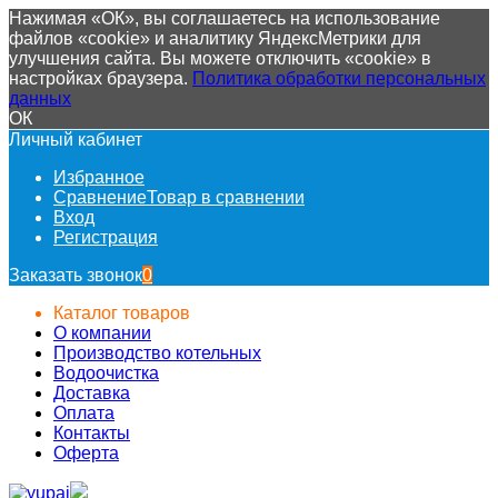
Нажимая «ОК», вы соглашаетесь на использование
файлов «cookie» и аналитику ЯндексМетрики для
улучшения сайта. Вы можете отключить «cookie» в
настройках браузера.
Политика обработки персональных
данных
ОК
Личный кабинет
Избранное
Сравнение
Товар в сравнении
Вход
Регистрация
Заказать звонок
0
Каталог товаров
О компании
Производство котельных
Водоочистка
Доставка
Оплата
Контакты
Оферта