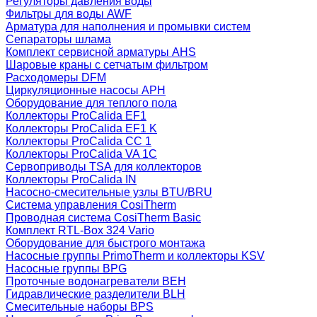
Регуляторы давления воды
Фильтры для воды AWF
Арматура для наполнения и промывки систем
Сепараторы шлама
Комплект сервисной арматуры AHS
Шаровые краны с сетчатым фильтром
Расходомеры DFM
Циркуляционные насосы APH
Оборудование для теплого пола
Коллекторы ProCalida EF1
Коллекторы ProCalida EF1 K
Коллекторы ProCalida CC 1
Коллекторы ProCalida VA 1C
Сервоприводы TSA для коллекторов
Коллекторы ProCalida IN
Насосно-смесительные узлы BTU/BRU
Система управления CosiTherm
Проводная система CosiTherm Basic
Комплект RTL‑Box 324 Vario
Оборудование для быстрого монтажа
Насосные группы PrimoTherm и коллекторы KSV
Насосные группы BPG
Проточные водонагреватели BEH
Гидравлические разделители BLH
Смесительные наборы BPS