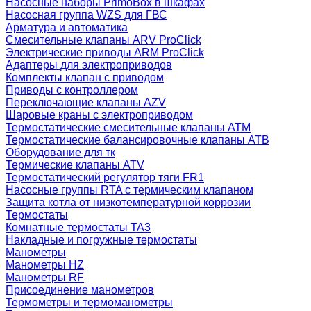
Насосные наборы PrimoBox в шкафах
Насосная группа WZS для ГВС
Арматура и автоматика
Смесительные клапаны ARV ProClick
Электрические приводы ARM ProClick
Адаптеры для электроприводов
Комплекты клапан с приводом
Приводы с контроллером
Переключающие клапаны AZV
Шаровые краны с электроприводом
Термостатические смесительные клапаны ATM
Термостатические балансировочные клапаны ATB
Оборудование для тк
Термические клапаны ATV
Термостатический регулятор тяги FR1
Насосные группы RTA с термическим клапаном
Защита котла от низкотемпературной коррозии
Термостаты
Комнатные термостаты TA3
Накладные и погружные термостаты
Манометры
Манометры HZ
Манометры RF
Присоединение манометров
Термометры и термоманометры