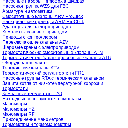
Насосные наборы PrimoBox в шкафах
Насосная группа WZS для ГВС
Арматура и автоматика
Смесительные клапаны ARV ProClick
Электрические приводы ARM ProClick
Адаптеры для электроприводов
Комплекты клапан с приводом
Приводы с контроллером
Переключающие клапаны AZV
Шаровые краны с электроприводом
Термостатические смесительные клапаны ATM
Термостатические балансировочные клапаны ATB
Оборудование для тк
Термические клапаны ATV
Термостатический регулятор тяги FR1
Насосные группы RTA с термическим клапаном
Защита котла от низкотемпературной коррозии
Термостаты
Комнатные термостаты TA3
Накладные и погружные термостаты
Манометры
Манометры HZ
Манометры RF
Присоединение манометров
Термометры и термоманометры