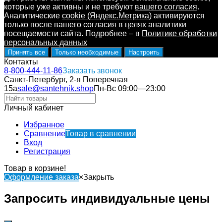
которые уже активны и не требуют
вашего согласия
.
Аналитические
cookie (Яндекс.Метрика)
активируются
только после вашего согласия в целях аналитики
посещаемости сайта. Подробнее – в
Политике обработки
персональных данных
Принять все
Только необходимые
Настроить
Контакты
8-800-444-11-86
Заказать звонок
Санкт-Петербург, 2-я Поперечная
15а
sale@santehnik.shop
Пн-Вс 09:00—23:00
Личный кабинет
Избранное
Сравнение
Товар в сравнении
Вход
Регистрация
Товар в корзине!
Оформление заказа
×
Закрыть
Запросить индивидуальные цены