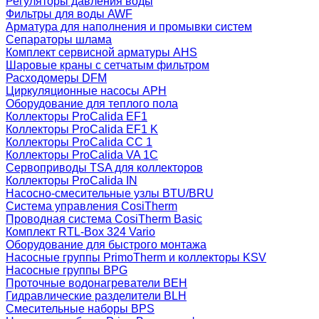
Регуляторы давления воды
Фильтры для воды AWF
Арматура для наполнения и промывки систем
Сепараторы шлама
Комплект сервисной арматуры AHS
Шаровые краны с сетчатым фильтром
Расходомеры DFM
Циркуляционные насосы APH
Оборудование для теплого пола
Коллекторы ProCalida EF1
Коллекторы ProCalida EF1 K
Коллекторы ProCalida CC 1
Коллекторы ProCalida VA 1C
Сервоприводы TSA для коллекторов
Коллекторы ProCalida IN
Насосно-смесительные узлы BTU/BRU
Система управления CosiTherm
Проводная система CosiTherm Basic
Комплект RTL‑Box 324 Vario
Оборудование для быстрого монтажа
Насосные группы PrimoTherm и коллекторы KSV
Насосные группы BPG
Проточные водонагреватели BEH
Гидравлические разделители BLH
Смесительные наборы BPS