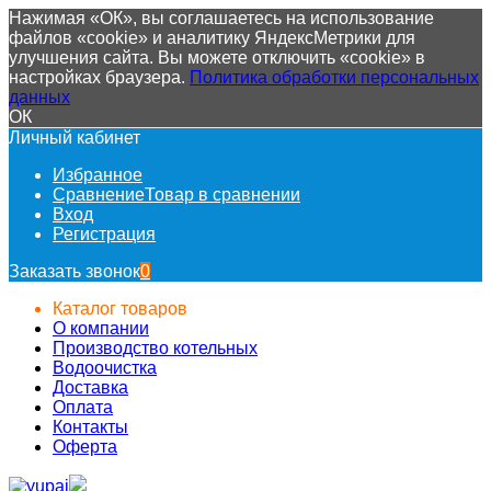
Нажимая «ОК», вы соглашаетесь на использование
файлов «cookie» и аналитику ЯндексМетрики для
улучшения сайта. Вы можете отключить «cookie» в
настройках браузера.
Политика обработки персональных
данных
ОК
Личный кабинет
Избранное
Сравнение
Товар в сравнении
Вход
Регистрация
Заказать звонок
0
Каталог товаров
О компании
Производство котельных
Водоочистка
Доставка
Оплата
Контакты
Оферта