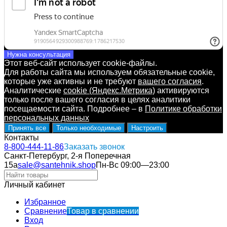
Нужна консультация
Этот веб-сайт использует cookie-файлы.
Для работы сайта мы используем обязательные cookie,
которые уже активны и не требуют
вашего согласия
.
Аналитические
cookie (Яндекс.Метрика)
активируются
только после вашего согласия в целях аналитики
посещаемости сайта. Подробнее – в
Политике обработки
персональных данных
Принять все
Только необходимые
Настроить
Контакты
8-800-444-11-86
Заказать звонок
Санкт-Петербург, 2-я Поперечная
15а
sale@santehnik.shop
Пн-Вс 09:00—23:00
Личный кабинет
Избранное
Сравнение
Товар в сравнении
Вход