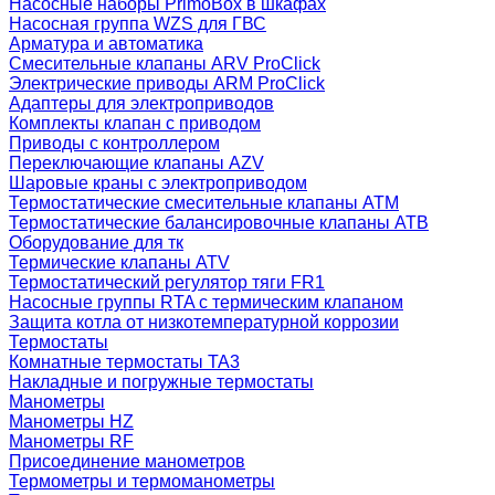
Насосные наборы PrimoBox в шкафах
Насосная группа WZS для ГВС
Арматура и автоматика
Смесительные клапаны ARV ProClick
Электрические приводы ARM ProClick
Адаптеры для электроприводов
Комплекты клапан с приводом
Приводы с контроллером
Переключающие клапаны AZV
Шаровые краны с электроприводом
Термостатические смесительные клапаны ATM
Термостатические балансировочные клапаны ATB
Оборудование для тк
Термические клапаны ATV
Термостатический регулятор тяги FR1
Насосные группы RTA с термическим клапаном
Защита котла от низкотемпературной коррозии
Термостаты
Комнатные термостаты TA3
Накладные и погружные термостаты
Манометры
Манометры HZ
Манометры RF
Присоединение манометров
Термометры и термоманометры