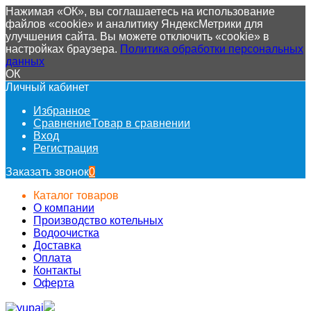
Нажимая «ОК», вы соглашаетесь на использование
файлов «cookie» и аналитику ЯндексМетрики для
улучшения сайта. Вы можете отключить «cookie» в
настройках браузера.
Политика обработки персональных
данных
ОК
Личный кабинет
Избранное
Сравнение
Товар в сравнении
Вход
Регистрация
Заказать звонок
0
Каталог товаров
О компании
Производство котельных
Водоочистка
Доставка
Оплата
Контакты
Оферта