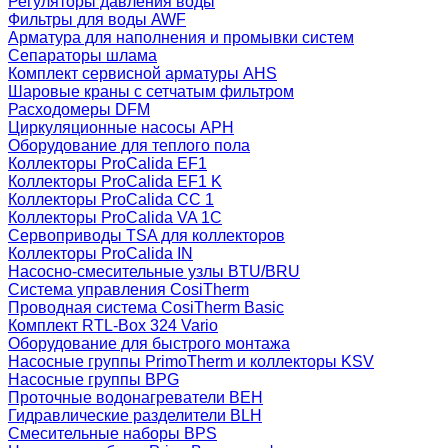
Регуляторы давления воды
Фильтры для воды AWF
Арматура для наполнения и промывки систем
Сепараторы шлама
Комплект сервисной арматуры AHS
Шаровые краны с сетчатым фильтром
Расходомеры DFM
Циркуляционные насосы APH
Оборудование для теплого пола
Коллекторы ProCalida EF1
Коллекторы ProCalida EF1 K
Коллекторы ProCalida CC 1
Коллекторы ProCalida VA 1C
Сервоприводы TSA для коллекторов
Коллекторы ProCalida IN
Насосно-смесительные узлы BTU/BRU
Система управления CosiTherm
Проводная система CosiTherm Basic
Комплект RTL‑Box 324 Vario
Оборудование для быстрого монтажа
Насосные группы PrimoTherm и коллекторы KSV
Насосные группы BPG
Проточные водонагреватели BEH
Гидравлические разделители BLH
Смесительные наборы BPS