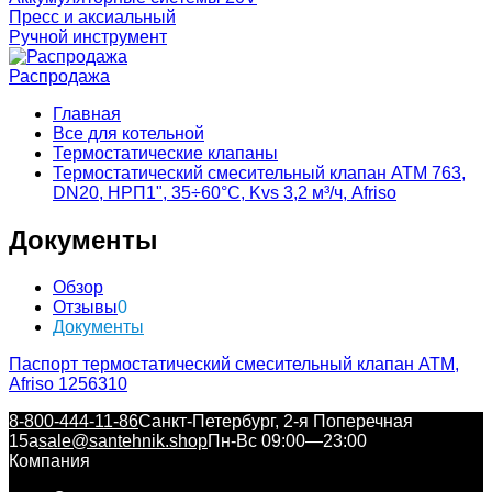
Пресс и аксиальный
Ручной инструмент
Распродажа
Главная
Все для котельной
Термостатические клапаны
Термостатический смесительный клапан ATM 763,
DN20, НРП1", 35÷60°C, Kvs 3,2 м³/ч, Afriso
Документы
Обзор
Отзывы
0
Документы
Паспорт термостатический смесительный клапан ATM,
Afriso 1256310
8-800-444-11-86
Санкт-Петербург, 2-я Поперечная
15а
sale@santehnik.shop
Пн-Вс 09:00—23:00
Компания