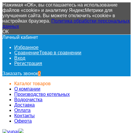
Нажимая «ОК», вы соглашаетесь на использование
файлов «cookie» и аналитику ЯндексМетрики для
улучшения сайта. Вы можете отключить «cookie» в
настройках браузера.
Политика обработки персональных
данных
ОК
Личный кабинет
Избранное
Сравнение
Товар в сравнении
Вход
Регистрация
Заказать звонок
0
Каталог товаров
О компании
Производство котельных
Водоочистка
Доставка
Оплата
Контакты
Оферта