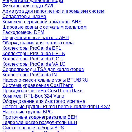
Регуляторы давления воды
Фильтры для воды AWF
Арматура для наполнения и промывки систем
Сепараторы шлама
Комплект сервисной арматуры AHS
Шаровые краны с сетчатым фильтром
Расходомеры DFM
Циркуляционные насосы APH
Оборудование для теплого пола
Коллекторы ProCalida EF1
Коллекторы ProCalida EF1 K
Коллекторы ProCalida CC 1
Коллекторы ProCalida VA 1C
Сервоприводы TSA для коллекторов
Коллекторы ProCalida IN
Насосно-смесительные узлы BTU/BRU
Система управления CosiTherm
Проводная система CosiTherm Basic
Комплект RTL‑Box 324 Vario
Оборудование для быстрого монтажа
Насосные группы PrimoTherm и коллекторы KSV
Насосные группы BPG
Проточные водонагреватели BEH
Гидравлические разделители BLH
Смесительные наборы BPS