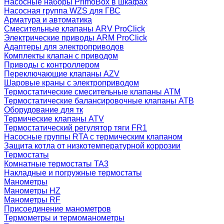
Насосные наборы PrimoBox в шкафах
Насосная группа WZS для ГВС
Арматура и автоматика
Смесительные клапаны ARV ProClick
Электрические приводы ARM ProClick
Адаптеры для электроприводов
Комплекты клапан с приводом
Приводы с контроллером
Переключающие клапаны AZV
Шаровые краны с электроприводом
Термостатические смесительные клапаны ATM
Термостатические балансировочные клапаны ATB
Оборудование для тк
Термические клапаны ATV
Термостатический регулятор тяги FR1
Насосные группы RTA с термическим клапаном
Защита котла от низкотемпературной коррозии
Термостаты
Комнатные термостаты TA3
Накладные и погружные термостаты
Манометры
Манометры HZ
Манометры RF
Присоединение манометров
Термометры и термоманометры