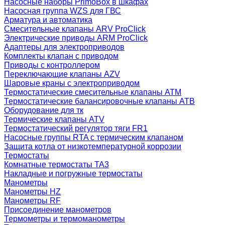
Насосные наборы PrimoBox в шкафах
Насосная группа WZS для ГВС
Арматура и автоматика
Смесительные клапаны ARV ProClick
Электрические приводы ARM ProClick
Адаптеры для электроприводов
Комплекты клапан с приводом
Приводы с контроллером
Переключающие клапаны AZV
Шаровые краны с электроприводом
Термостатические смесительные клапаны ATM
Термостатические балансировочные клапаны ATB
Оборудование для тк
Термические клапаны ATV
Термостатический регулятор тяги FR1
Насосные группы RTA с термическим клапаном
Защита котла от низкотемпературной коррозии
Термостаты
Комнатные термостаты TA3
Накладные и погружные термостаты
Манометры
Манометры HZ
Манометры RF
Присоединение манометров
Термометры и термоманометры