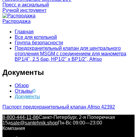
Пресс и аксиальный
Ручной инструмент
Распродажа
Главная
Все для котельной
Группа безопасности
Предохранительный клапан для центрального
отопления MSGM с соединением для манометра
ВР1/4", 2.5 бар, НР1/2" x ВР1/2", Afriso
Документы
Обзор
Отзывы
0
Документы
Паспорт предохранительный клапан Afriso 42392
8-800-444-11-86
Санкт-Петербург, 2-я Поперечная
15а
sale@santehnik.shop
Пн-Вс 09:00—23:00
Компания