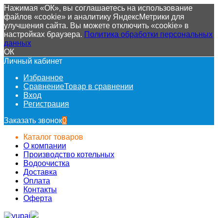
Нажимая «ОК», вы соглашаетесь на использование
файлов «cookie» и аналитику ЯндексМетрики для
улучшения сайта. Вы можете отключить «cookie» в
настройках браузера.
Политика обработки персональных
данных
ОК
Личный кабинет
Избранное
Сравнение
Товар в сравнении
Вход
Регистрация
Заказать звонок
0
Каталог товаров
О компании
Производство котельных
Водоочистка
Доставка
Оплата
Контакты
Оферта