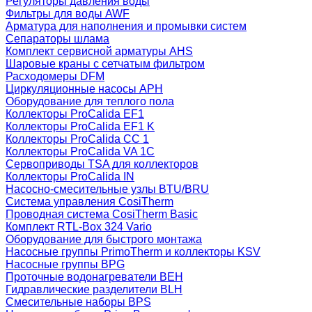
Регуляторы давления воды
Фильтры для воды AWF
Арматура для наполнения и промывки систем
Сепараторы шлама
Комплект сервисной арматуры AHS
Шаровые краны с сетчатым фильтром
Расходомеры DFM
Циркуляционные насосы APH
Оборудование для теплого пола
Коллекторы ProCalida EF1
Коллекторы ProCalida EF1 K
Коллекторы ProCalida CC 1
Коллекторы ProCalida VA 1C
Сервоприводы TSA для коллекторов
Коллекторы ProCalida IN
Насосно-смесительные узлы BTU/BRU
Система управления CosiTherm
Проводная система CosiTherm Basic
Комплект RTL‑Box 324 Vario
Оборудование для быстрого монтажа
Насосные группы PrimoTherm и коллекторы KSV
Насосные группы BPG
Проточные водонагреватели BEH
Гидравлические разделители BLH
Смесительные наборы BPS