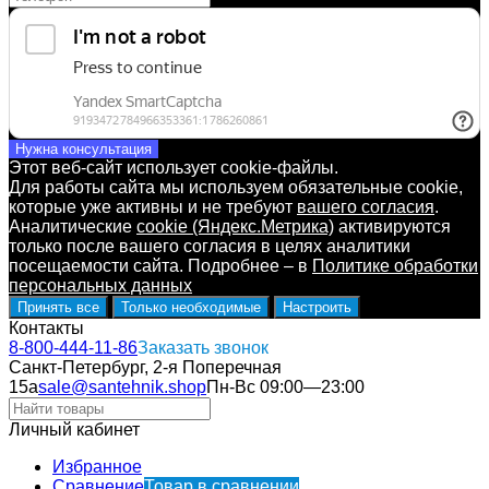
Нужна консультация
Этот веб-сайт использует cookie-файлы.
Для работы сайта мы используем обязательные cookie,
которые уже активны и не требуют
вашего согласия
.
Аналитические
cookie (Яндекс.Метрика)
активируются
только после вашего согласия в целях аналитики
посещаемости сайта. Подробнее – в
Политике обработки
персональных данных
Принять все
Только необходимые
Настроить
Контакты
8-800-444-11-86
Заказать звонок
Санкт-Петербург, 2-я Поперечная
15а
sale@santehnik.shop
Пн-Вс 09:00—23:00
Личный кабинет
Избранное
Сравнение
Товар в сравнении