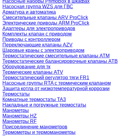
Насосные наборы PrimoBox в шкафах
Насосная группа WZS для ГВС
Арматура и автоматика
Смесительные клапаны ARV ProClick
Электрические приводы ARM ProClick
Адаптеры для электроприводов
Комплекты клапан с приводом
Приводы с контроллером
Переключающие клапаны AZV
Шаровые краны с электроприводом
Термостатические смесительные клапаны ATM
Термостатические балансировочные клапаны ATB
Оборудование для тк
Термические клапаны ATV
Термостатический регулятор тяги FR1
Насосные группы RTA с термическим клапаном
Защита котла от низкотемпературной коррозии
Термостаты
Комнатные термостаты TA3
Накладные и погружные термостаты
Манометры
Манометры HZ
Манометры RF
Присоединение манометров
Термометры и термоманометры