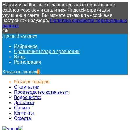
Нажимая «ОК», вы соглашаетесь на использование
файлов «cookie» и аналитику ЯндексМетрики для
улучшения сайта. Вы можете отключить «cookie» в
настройках браузера.
Политика обработки персональных
данных
ОК
Личный кабинет
Избранное
Сравнение
Товар в сравнении
Вход
Регистрация
Заказать звонок
0
Каталог товаров
О компании
Производство котельных
Водоочистка
Доставка
Оплата
Контакты
Оферта