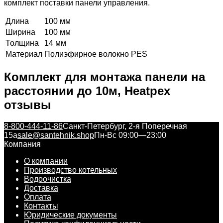
комплект
поставки
панели
управления
.
Длина
100 мм
Ширина
100 мм
Толщина
14 мм
Материал
Полиэфирное волокно PES
Комплект для монтажа панели на
расстоянии до 10м, Heatpex
отзывы
8-800-444-11-86
Санкт-Петербург, 2-я Поперечная
15а
sale@santehnik.shop
Пн-Вс 09:00—23:00
Компания
О компании
Производство котельных
Водоочистка
Доставка
Оплата
Контакты
Юридические документы