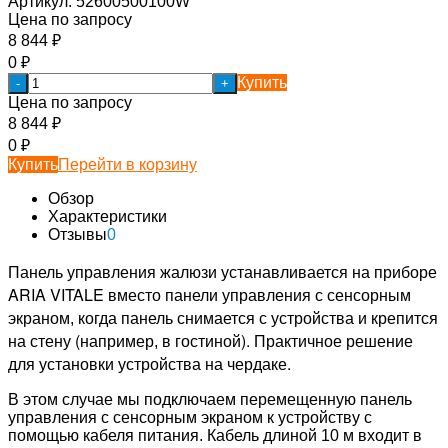
Артикул:
52600500100W
Цена по запросу
8 844
₽
0
₽
Купить
-
+
Цена по запросу
8 844
₽
0
₽
Купить
Перейти в корзину
Обзор
Характеристики
Отзывы
0
Панель
управления
жалюзи
устанавливается
на
приборе
ARIA
VITALE
панели
управления
с
сенсорным
вместо
экраном
когда
панель
снимается
с
устройства
и
крепится
,
на
стену
(
например
в
гостиной
)
.
Практичное
решение
,
для
установки
на
чердаке
.
устройства
В
этом
случае
мы
подключаем
перемещенную
панель
управления
с
сенсорным
экраном
к
устройству
с
помощью
кабеля
питания
.
Кабель
длиной 10
м
входит
в