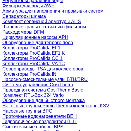
Регуляторы давления воды
Фильтры для воды AWF
Арматура для наполнения и промывки систем
Сепараторы шлама
Комплект сервисной арматуры AHS
Шаровые краны с сетчатым фильтром
Расходомеры DFM
Циркуляционные насосы APH
Оборудование для теплого пола
Коллекторы ProCalida EF1
Коллекторы ProCalida EF1 K
Коллекторы ProCalida CC 1
Коллекторы ProCalida VA 1C
Сервоприводы TSA для коллекторов
Коллекторы ProCalida IN
Насосно-смесительные узлы BTU/BRU
Система управления CosiTherm
Проводная система CosiTherm Basic
Комплект RTL‑Box 324 Vario
Оборудование для быстрого монтажа
Насосные группы PrimoTherm и коллекторы KSV
Насосные группы BPG
Проточные водонагреватели BEH
Гидравлические разделители BLH
Смесительные наборы BPS