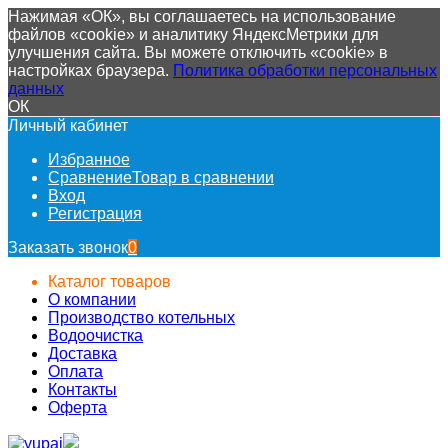
Нажимая «ОК», вы соглашаетесь на использование
файлов «cookie» и аналитику ЯндексМетрики для
улучшения сайта. Вы можете отключить «cookie» в
настройках браузера.
Политика обработки персональных
данных
ОК
Личный кабинет
Избранное
Сравнение
Товар в сравнении
Вход
Регистрация
Заказать звонок
0
Каталог товаров
О компании
Производство котельных
Водоочистка
Доставка
Оплата
Контакты
Оферта