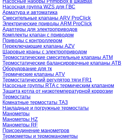
Насосные наборы PrimoBox в шкафах
Насосная группа WZS для ГВС
Арматура и автоматика
Смесительные клапаны ARV ProClick
Электрические приводы ARM ProClick
Адаптеры для электроприводов
Комплекты клапан с приводом
Приводы с контроллером
Переключающие клапаны AZV
Шаровые краны с электроприводом
Термостатические смесительные клапаны ATM
Термостатические балансировочные клапаны ATB
Оборудование для тк
Термические клапаны ATV
Термостатический регулятор тяги FR1
Насосные группы RTA с термическим клапаном
Защита котла от низкотемпературной коррозии
Термостаты
Комнатные термостаты TA3
Накладные и погружные термостаты
Манометры
Манометры HZ
Манометры RF
Присоединение манометров
Термометры и термоманометры