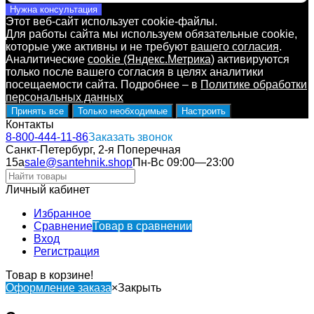
Нужна консультация
Этот веб-сайт использует cookie-файлы.
Для работы сайта мы используем обязательные cookie,
которые уже активны и не требуют
вашего согласия
.
Аналитические
cookie (Яндекс.Метрика)
активируются
только после вашего согласия в целях аналитики
посещаемости сайта. Подробнее – в
Политике обработки
персональных данных
Принять все
Только необходимые
Настроить
Контакты
8-800-444-11-86
Заказать звонок
Санкт-Петербург, 2-я Поперечная
15а
sale@santehnik.shop
Пн-Вс 09:00—23:00
Личный кабинет
Избранное
Сравнение
Товар в сравнении
Вход
Регистрация
Товар в корзине!
Оформление заказа
×
Закрыть