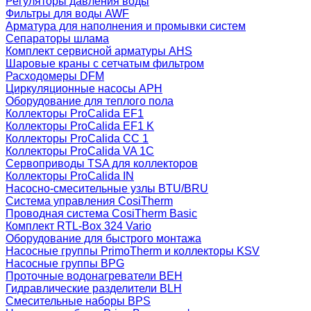
Регуляторы давления воды
Фильтры для воды AWF
Арматура для наполнения и промывки систем
Сепараторы шлама
Комплект сервисной арматуры AHS
Шаровые краны с сетчатым фильтром
Расходомеры DFM
Циркуляционные насосы APH
Оборудование для теплого пола
Коллекторы ProCalida EF1
Коллекторы ProCalida EF1 K
Коллекторы ProCalida CC 1
Коллекторы ProCalida VA 1C
Сервоприводы TSA для коллекторов
Коллекторы ProCalida IN
Насосно-смесительные узлы BTU/BRU
Система управления CosiTherm
Проводная система CosiTherm Basic
Комплект RTL‑Box 324 Vario
Оборудование для быстрого монтажа
Насосные группы PrimoTherm и коллекторы KSV
Насосные группы BPG
Проточные водонагреватели BEH
Гидравлические разделители BLH
Смесительные наборы BPS